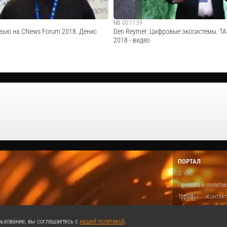
HD
00:11:39
рвью на CNews Forum 2018. Денис
Den Reymer: Цифровые экосистемы. TA
2018 - видео
 Денис Реймер, руководитель DTG, о
Денис Реймер о значении экосистем дл
йн
экономики на IV TAdviser SummIT 2018
Cмотреть видео
Cмотреть видео
ПОРТАЛ
О нас
Правила и полити
Тарифы
Контак
Предложить виде
Теги
Поддержа
ьзование, вы соглашаетесь с
нашей политикой
.