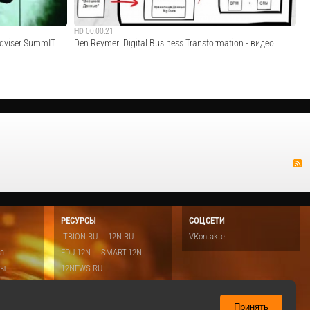
HD
00:00:21
dviser SummIT
Den Reymer: Digital Business Transformation - видео
я цифровой
Digital Business, All about How to Transform your Business
Cмотреть видео
РЕСУРСЫ
СОЦСЕТИ
ITBION.RU
12N.RU
VKontakte
ка
EDU.12N
SMART.12N
ты
12NEWS.RU
о
Топ
ть
Принять