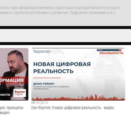
нологиях трансформации бизнеса и адаптации корпоративной культуры к
аивать стратегии устойчивого развития. Подробнее ознакомиться с
HD
00:28:10
ция: принципы
Den Reymer: Новая цифровая реальность - видео
 видео