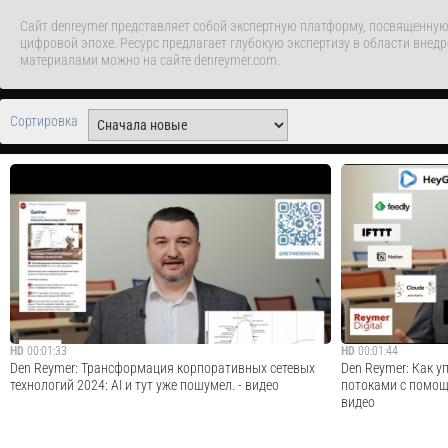
Сайт denreymer представляет собой экспертную платформу, посвященную D
цифровой эпохе. Ресурс предлагает глубокую экспертизу в области внед
материалами можно на сайте denreymer.com.
Сортировка
HD
00:01:33
HD
00:01:44
Den Reymer: Трансформация корпоративных сетевых
Den Reymer: Как 
технологий 2024: AI и тут уже пошумел. - видео
потоками с помощ
видео