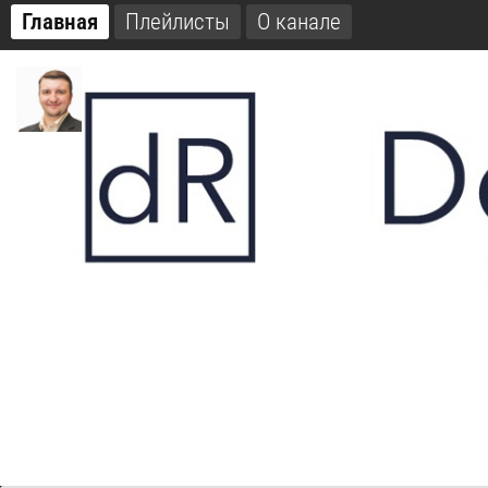
Главная
Плейлисты
О канале