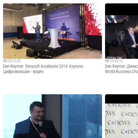
Новости от цифрового аватара.Подробности и отчет
Инструменты и по
доступны по ссылкеTelegram канал "Реймер |
новостей от Цифро
Трансформация Бизнеса" https://t.me/ReymerDigital/82
https://t.me/Reyme
Cмотреть видео
HD
00:10:35
HD
00:26:16
Den Reymer: Terrasoft Accelerate 2019. Keynote.
Den Reymer: Денис
Цифровизация - видео
World Business Cha
Выступления на форуме Terrasoft Accelarate 2019
О новых бизнес-м
ЦИФРОВИЗАЦИЯ
с помощью которы
своих и новых ры
Cмотреть видео