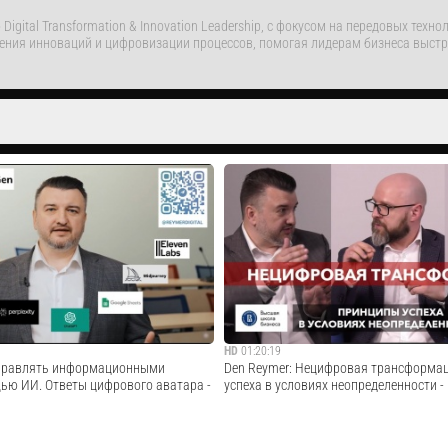
igital Transformation & Innovation Leadership, с фокусом на передовых тех
рения инноваций и цифровизации процессов, помогая лидерам бизнеса выстр
HD
01:20:19
управлять информационными
Den Reymer: Нецифровая трансформа
ью ИИ. Ответы цифрового аватара -
успеха в условиях неопределенности -