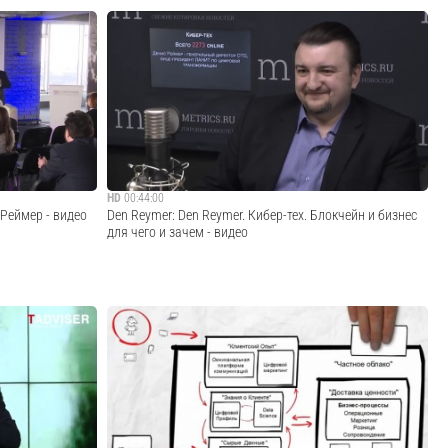
мация: принципы
Keynote выступление на конференции Terrasoft
 июня 2024
Accelerate Global 2020
 новой
Трансформация
Cмотреть видео
ности» Вы...
HD
00:44:00
 Реймер - видео
Den Reymer: Den Reymer. Кибер-тех. Блокчейн и бизнес
для чего и зачем - видео
тер классом на
Интервью на радио Mediametrics Кибер-тех. Блокчейн и
бизнес: для чего и зачем. Ведущий: Валерия Лич
Cмотреть видео