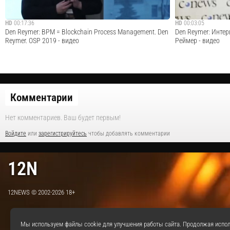
HD
00:17:36
HD
00:03:05
Den Reymer: BPM = Blockchain Process Management. Den
Den Reymer: Инте
Reymer. OSP 2019 - видео
Реймер - видео
Комментарии
Доклад Дениса Реймера на формуме OSP - Технологии
CNews Forum 2018
Блокчейна 2019
технологии блокче
Нет комментариев. Ваш будет первым!
Cмотреть видео
Войдите
или
зарегистрируйтесь
чтобы добавлять комментарии
12N
12NEWS © 2002-2026 18+
Мы используем файлы cookie для улучшения работы сайта. Продолжая испол