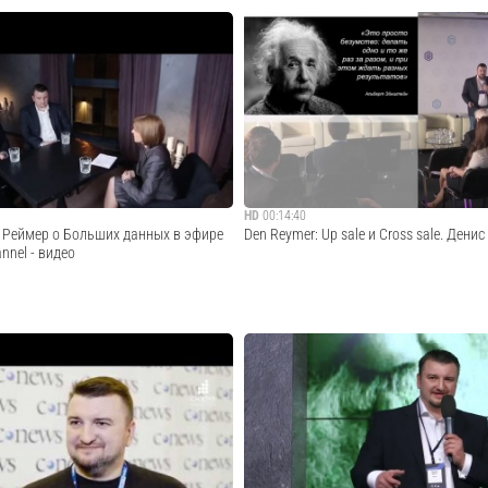
мощники для работы с потоками
Онлайн семинар "Нецифровая трансфор
вого аватара. Больше по ссылке
успеха в условиях неопределенности" 24
rDigital/81
года.Семинар состоялся в рамках старта
программы повышения квалификации «
бизнеса: лидерство в эпоху неопределен
Cмотреть видео
Cмотреть видео
HD
00:14:40
 Реймер о Больших данных в эфире
Den Reymer: Up sale и Cross sale. Денис
nnel - видео
оделях цифрового мира и технологиях,
Up sale и Cross sale Денис Реймер с мас
х компании становятся лидерами на
конференции ABBYY Digital Banks
нках.
Cмотреть видео
Cмотреть видео