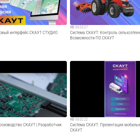
й в столбцах; • Со...
Cмотреть видео
HD
00:03:27
Новый интерфейс СКАУТ СТУДИО
Система СКАУТ: Контроль сельхозтехн
Возможности ПО СКАУТ
релиз обновление программного
Скринкасты использования ПО СКАУТ с
Т - новый интерфейс СТУДИО
сценариями: - определение трека и пло
объединил в себе возможности
поля, - распределение водителей по смен
КАУТ-Онлайн. Мы проделали
контроль расхода топлива на всех этапах
у: проанализировали все
идентификация навесного оборудован...
ом чис...
Cмотреть видео
Cмотреть видео
HD
00:02:22
роизводство СКАУТ | Разработчик
Система СКАУТ: Презентация мобиль
СКАУТ