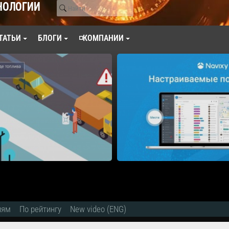
НОЛОГИИ
ТАТЬИ
БЛОГИ
◽КОМПАНИИ
иям
По рейтингу
New video (ENG)