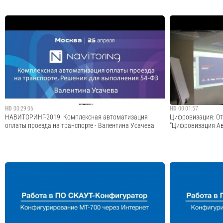
Оборудование для ГЛОНАСС мониторинга используется
Новые функции по
для контроля за работой автомобильного транспорта,
GLONASS/GPS мони
заполнения электронных путевых листов, учёта расхода
интуитивная настр
топлива, отслеживания времени и эффективности работы
под любого клиент
спецтехники. Во время эфира расск...
информация о нов
Cмотреть видео
HD
00:29:06
HD
00:01:57
НАВИТОРИНГ-2019: Комплексная автоматизация
Цифровизация: От
оплаты проезда на транспорте - Валентина Усачева
"Цифровизация Ав
Комплексная автоматизация оплаты проезда на
Видео по теме ци
транспорте. Решения для выполнения 54-ФЗ Компания:
трансформации. .
ШТРИХ-М Официальный сайт конференции:
https://navitoring.ru/ НАВИТОРИНГ-2019: Валентина
Усачева