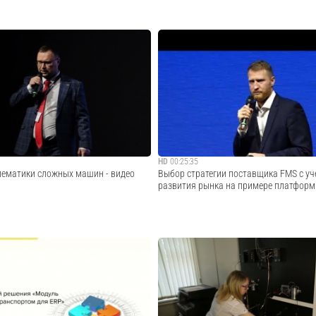
чик Системы производит собственное
Мобильное приложение СКАУТ Для клие
рограммное обеспечение для системы
следующие функции: построение треков,
спорта. Спутниковые терминалы,
отчетов в фоновом режиме, удобные гру
плива и дополнительное оборудование
автомобилей и уведомления о сливах, в
нкт-Петербурге на вы...
геозоны и других настраиваемых события
Cмотреть видео
Cмотреть видео
HD
00:25:35
лематики сложных машин - видео
Выбор стратегии поставщика FMS с уч
развития рынка на примере платформ
хнотон- Выгода интегратора в
Юрий Висневский, Скаут Корпоративные
ики сложных машин - Специфика
Взгляд на структуру рынка FMS - Новые 
ми объектами - Решения для
внешние факторы, глобальные тренды и
ДЭС. Мониторинг водного транспорта -
«цифровая трансформация предприятий»
ванных проектов
развития отрасли FMS - Платформа SKAI к