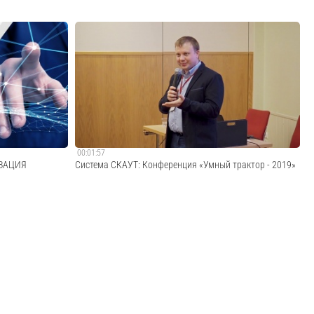
- это система
ГК СКАУТ - это производственно-коммерческий холдинг.
ой в сеть для
ГК СКАУТ занимается разработкой, производством,
ой.
внедрением и обслуживанием систем спутникового
мониторинга для различных видов транспорта и
спецтехники. К 2013 году пользователями Си...
Cмотреть видео
00:01:57
ИЗАЦИЯ
Система СКАУТ: Конференция «Умный трактор - 2019»
нга транспорта.
Конференция "Умный трактор - 2019" 2 апреля 2019 года
 России за
в Санкт-Петербурге.
S. 15 лет работы
нспорта Трек на
Cмотреть видео