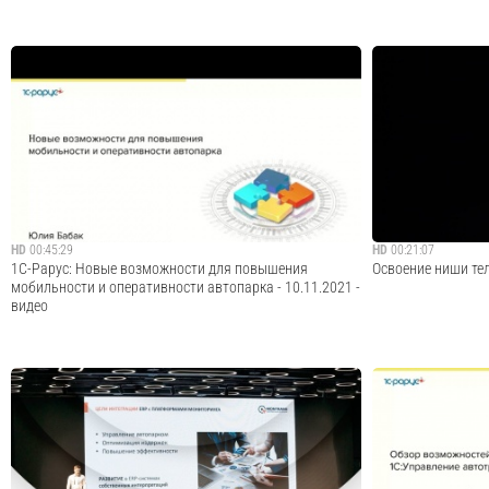
Презентация дашборда "Аналитика автопарка"
СКАУТ | Разработ
оборудование и п
мониторинга тран
Cмотреть видео
датчики уровня то
производится в Са
HD
00:45:29
HD
00:21:07
1С-Рарус: Новые возможности для повышения
Освоение ниши те
мобильности и оперативности автопарка - 10.11.2021 -
видео
Запись вебинара от 10 ноября 2021 года на тему "Новые
Андрей Гаврош, Те
возможности для повышения мобильности и
сегменте телемат
оперативности автопарка". Тайминг вебинара: 1:01 -
работы со сложны
Работа с блоком «Мониторинг» в программе «Основные
мониторинга ДГУ/
настройки». 10:08 - Загрузка данных из...
Примеры реализо