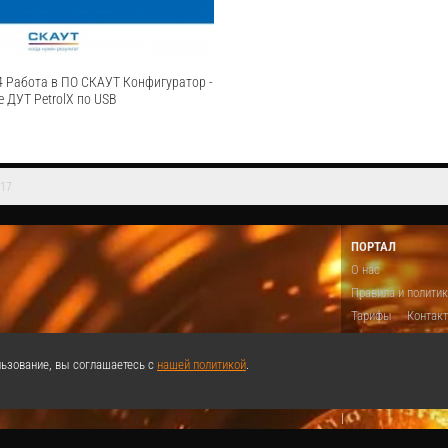
Cмотреть видео
4 Работа в ПО СКАУТ Конфигуратор -
 ДУТ PetrolX по USB
117
кл видеокурсов по работе с
темы СКАУТ. В четвёртом видео,
ту в ПО СКАУТ-Конфигуратор, пойдёт
ПОРТАЛ
датчика уровня топлива PetrolX при
О нас
B. 0:10 Краткое содержание п...
Правила и полити
Cмотреть видео
Тарифы
Контак
Предложить виде
Теги
Поддержа
ьзование, вы соглашаетесь с
нашей политикой
.
Реклама
|