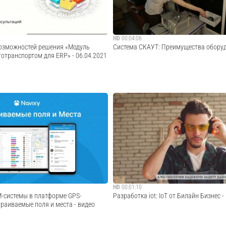
Cмотреть видео
Cмотреть видео
HD
00:04:06
возможностей решения «Модуль
Система СКАУТ: Преимущества обору
отранспортом для ERP» - 06.04.2021
инаров по линейке решений
Преимущества оборудования СКАУТ
. Управление Автотранспортом» на
ожностей решения «Модуль
Cмотреть видео
отранспортом для ERP»" от 6 апреля
мма вебинара: Основные справочни...
Cмотреть видео
HD
00:01:10
-системы в платформе GPS-
Разработка iot: IoT от Билайн Бизнес -
раиваемые поля и места - видео