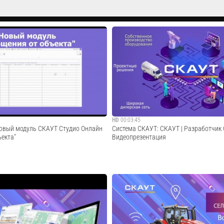
HD
00:03:45
овый модуль СКАУТ Студио Онлайн
Система СКАУТ: СКАУТ | Разработчик 
ъекта"
Видеопрезентация
дио Онлайн "Сообщение от объекта"•
СКАУТ | Разработчик Системы. Видеопр
ний всех датчиков в табличном виде;
о сообщений за период и число
Cмотреть видео
аждому датчику; • Сквозной поиск; •