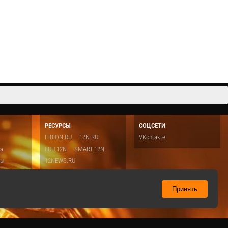
РЕСУРСЫ
СОЦСЕТИ
ITBION.RU
12N.RU
VKontakte
ка
EDU.12N
SMART.12N
ты
12NEWS.RU
о
Топ
ть
Принять