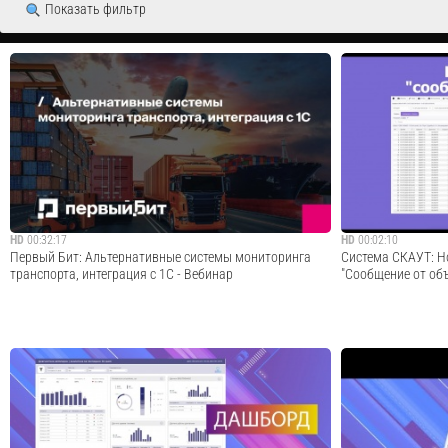
Показать фильтр
HD
00:32:17
HD
00:02:10
Первый Бит: Альтернативные системы мониторинга
Система СКАУТ: Н
транспорта, интеграция с 1С - Вебинар
"Сообщение от об
Первый Бит – международный интегратор эффективных
Модуль СКАУТ Сту
ИТ-решений. Компания уже более 26 лет занимается
Отображение значе
автоматизацией бизнеса и разработкой собственных ИТ-
• Общее количеств
решений. У Первого Бита больше 100 офисов в 9 странах,
срабатываний по к