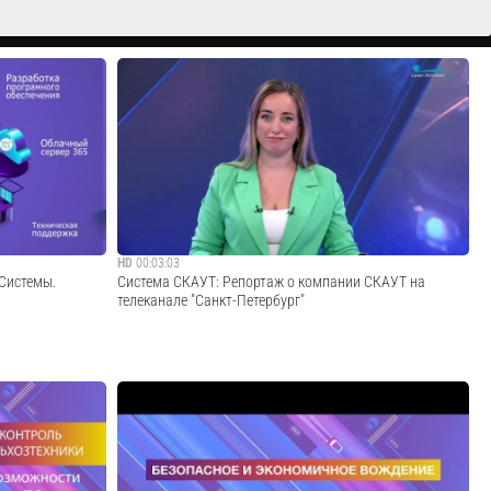
HD
00:03:03
Системы.
Система СКАУТ: Репортаж о компании СКАУТ на
телеканале "Санкт-Петербург"
езентация
Репортаж о компании СКАУТ на телеканале "Санкт-
Петербург". Из 310 компаний состоящих в Руссофт,
корреспонденты телеканала выбрали для обзора
несколько компаний-разработчиков программного