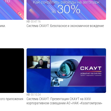
обеспечения, в том числе СКАУТ. Мы благодарим те...
Cмотреть видео
HD
00:47:16
ики.
Система СКАУТ: Безопасное и экономичное вождение
о следующими
Безопасное и экономичное вождениеФлагманский
щади обработки
продукт ГК «СКАУТ» — Система СКАУТ, название которой
ам и локациям, -
расшифровывается как Спутниковый Контроль
, -
Автотранспорта и Учета Топлива. Основные задачи
Системы СКАУТ – помочь руководителям трансп...
Cмотреть видео
HD
00:10:24
ного приложения
Система СКАУТ: Презентация СКАУТ на XXIV
корпоративном совещании АО «НАК «Казатомпром»