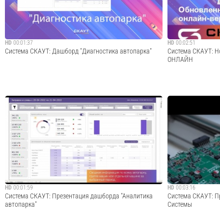
в компании работают более 8000 чел...
Фильтрация значени
Cмотреть видео
HD
00:01:37
HD
00:02:51
Система СКАУТ: Дашборд "Диагностика автопарка"
Система СКАУТ: 
ОНЛАЙН
Дашборд отображает данные о неисправностях в виде
Сегодня вышло в 
инфографики и позволяет оперативно увидеть
обеспечения СКАУ
информацию о задержке времени работы терминала,
ОНЛАЙН, который 
аномальных событиях с топливом и зажиганием.
СКАУТ-Студии и С
(Дашборд "Диагностика автопарка")
масштабную работ
существующие, в т
Cмотреть видео
HD
00:01:59
HD
00:03:16
Система СКАУТ: Презентация дашборда "Аналитика
Система СКАУТ: П
автопарка"
Системы