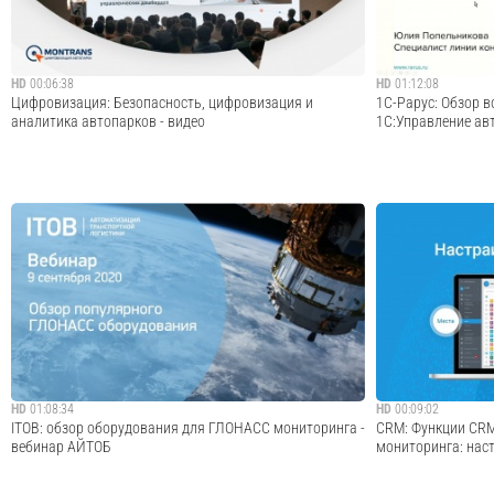
Cмотреть видео
HD
00:06:38
HD
01:12:08
Цифровизация: Безопасность, цифровизация и
1С-Рарус: Обзор 
аналитика автопарков - видео
1С:Управление авт
На партнерской конференции MONTRANS эксперты
Запись серии веб
рассказали, как сделать автопарки прибыльными, а
«1С:Предприятие 8
перевозки безопасными. В офисе MONTRANS собрались
тему "Обзор возм
партнеры и клиенты компании, а также журналисты
1С:Управление авт
ведущих изданий транспортной тематики. Эксперт...
2021 года. Програ
Cмотреть видео
HD
01:08:34
HD
00:09:02
ITOB: обзор оборудования для ГЛОНАСС мониторинга -
CRM: Функции CRM
вебинар АЙТОБ
мониторинга: наст