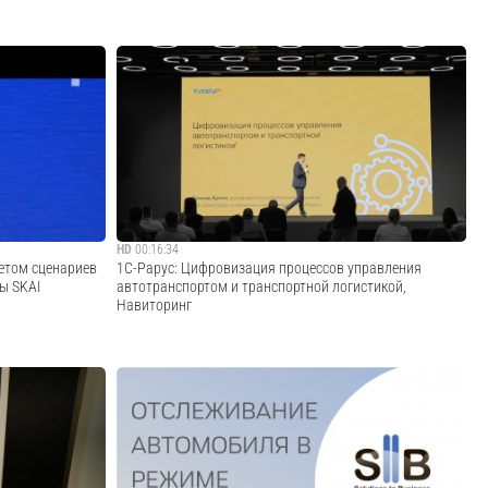
нтов доступны
АО «НАК «Казатомпром» является лидером Республики
 создание
Казахстан по импорту и экспорту урана, редких металлов,
ппировки
ядерного топлива для атомных электрических станций.
ыходе из
Компания ежегодно организует корпоративные
х. Скачать ...
совещания, на которых собирает представ...
Cмотреть видео
HD
00:16:34
етом сценариев
1С-Рарус: Цифровизация процессов управления
ы SKAI
автотранспортом и транспортной логистикой,
Навиторинг
 Решения-
10-ая ежегодной конференции Навиторинг - собирает на
игроки и
одной площадке объединяет производителей,
 вызовы - Тренд
интеграторов и операторов IT-систем для управления
 как фактор
транспортом.На панельной сессии «Клиентский сервис»
ак...
Блинов Артем, руководитель направления авт...