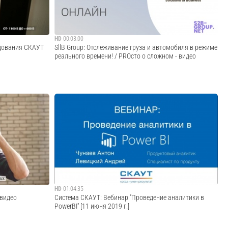
Cмотреть видео
HD
00:03:00
дования СКАУТ
SllB Group: Отслеживание груза и автомобиля в режиме
реального времени! / PROсто о сложном - видео
Отслеживание авто в реальном времени- новый уровень
SLA . Тонкости и хитрости использования.
Cмотреть видео
HD
01:04:35
 видео
Система СКАУТ: Вебинар ''Проведение аналитики в
PowerBI'' [11 июня 2019 г.]