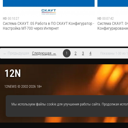
Cмотреть видео
HD
00:10:27
HD
00:07:42
Система СКАУТ: 05 Работа в ПО СКАУТ Конфигуратор -
Система СКАУТ: 0
Настройка МТ-700 через Интернет
Конфигурирование
← Предыдущая
Следующая →
1
2
3
4
Показаны 1-30 из 
ГУП завершает цикл видеокурсов по работе с
ГУП продолжает ци
интерфейсами Системы СКАУТ. В пятом заключительном
интерфейсами Сис
12N
видео, описывающем работу в ПО СКАУТ-Конфигуратор,
описывающем рабо
пойдёт речь о настройке мобильных терминалов при
речь о настройке 
удалённом подключении через Интернет. 0:10 Кр...
подключении по US
12NEWS © 2002-2026 18+
Cмотреть видео
Мы используем файлы cookie для улучшения работы сайта. Продолжая испол