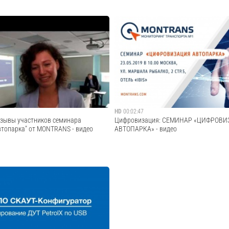
зволяют превратить платформу
Интернет вещей (internet of things - IoT) 
торинга в CRM-систему. Гибкая и
вещей/предметов объеденных между соб
ойка помогут адаптировать платформу
взаимодействия друг с другом и со сред
а и его бизнес. Дополнительная
ых функциях и их возможностях...
Cмотреть видео
Cмотреть видео
HD
00:02:47
зывы участников семинара
Цифровизация: СЕМИНАР «ЦИФРОВ
топарка" от MONTRANS - видео
АВТОПАРКА» - видео
фровизации и цифровой
Общая информация о системах монитори
История развития систем мониторинга в
последние 15 лет. О компании MONTRAN
в сфере мониторинга коммерческого тра
Cмотреть видео
карте или комплексная аналитика ...