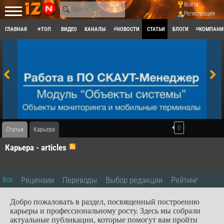
Войти
Регистрация
ГЛАВНАЯ
⭐ТОП
ВИДЕО
КАНАЛЫ
⚡НОВОСТИ
СТАТЬИ
БЛОГИ
◽КОМПАНИ
0
Статьи
Карьера
Карьера - articles
Рецензии
Переводы
Выбор редакции
Рейтинг
Все
Добро пожаловать в раздел, посвященный построению
карьеры и профессиональному росту. Здесь мы собрали
актуальные публикации, которые помогут вам пройти