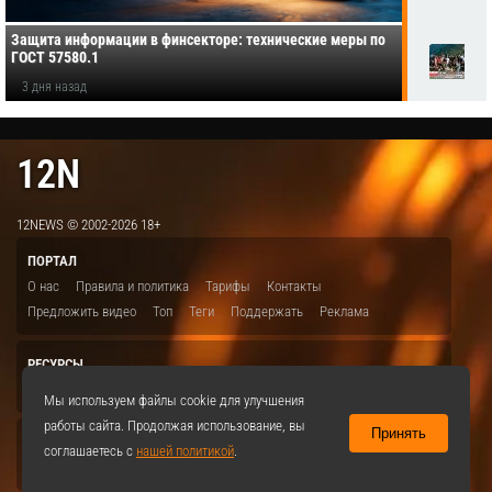
Защита информации в финсекторе: технические меры по
ГОСТ 57580.1
3 дня назад
12N
12NEWS © 2002-2026 18+
ПОРТАЛ
О нас
Правила и политика
Тарифы
Контакты
Предложить видео
Топ
Теги
Поддержать
Реклама
РЕСУРСЫ
ITBION.RU
12N.RU
EDU.12N
SMART.12N
12NEWS.RU
Мы используем файлы cookie для улучшения
работы сайта. Продолжая использование, вы
Принять
СОЦСЕТИ
соглашаетесь с
нашей политикой
.
VKontakte