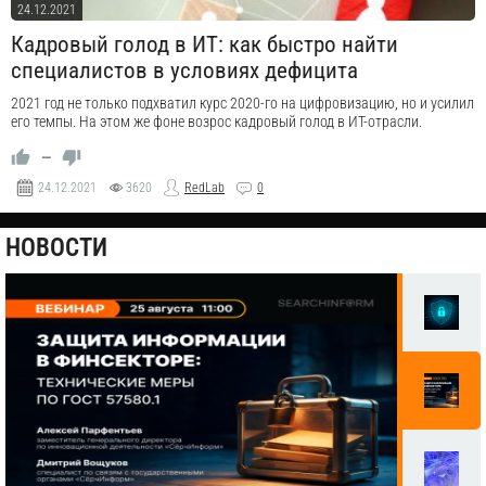
24.12.2021
Кадровый голод в ИТ: как быстро найти
специалистов в условиях дефицита
2021 год не только подхватил курс 2020-го на цифровизацию, но и усилил
его темпы. На этом же фоне возрос кадровый голод в ИТ-отрасли.
—
24.12.2021
3620
RedLab
0
НОВОСТИ