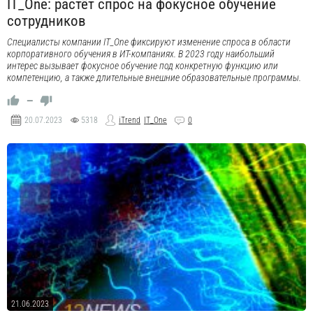
IT_One: растёт спрос на фокусное обучение
сотрудников
Специалисты компании IT_One фиксируют изменение спроса в области
корпоративного обучения в ИТ-компаниях. В 2023 году наибольший
интерес вызывает фокусное обучение под конкретную функцию или
компетенцию, а также длительные внешние образовательные программы.
—
20.07.2023
5318
iTrend
IT_One
0
21.06.2023