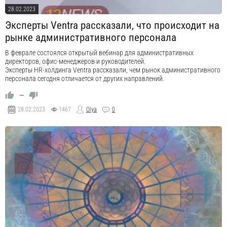
28.02.2023
Эксперты Ventra рассказали, что происходит на
рынке административного персонала
В феврале состоялся открытый вебинар для административных
директоров, офис-менеджеров и руководителей.
Эксперты HR-холдинга Ventra рассказали, чем рынок административного
персонала сегодня отличается от других направлений.
—
28.02.2023
1467
Olya
0