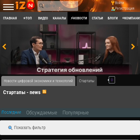
Войти
Регистрация
ГЛАВНАЯ
⭐ТОП
ВИДЕО
КАНАЛЫ
⚡НОВОСТИ
СТАТЬИ
БЛОГИ
◽КОМПАНИ
0
Новости цифровой экономики и технологий
Стартапы
Стартапы - news
Обсуждаемые
Популярные
Последние
Показать фильтр