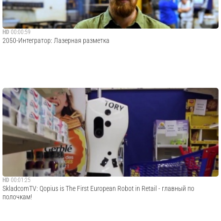
HD
00:00:59
​2050-Интегратор: Лазерная разметка
HD
00:01:25
SkladcomTV: Qopius is The First European Robot in Retail - главный по
полочкам!