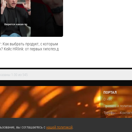
олько стоит сейчас сформировать отдел
Какие новые профессии появились благ
 B2B. ATERRA Consulting:
искусственному интеллекту? Как бизнес
ting Наш TG-канал:
возможности AI? В технологиях и трендах
acons О чем поговорим: - О...
разбирались вместе с основателем AnyAge
Cмотреть видео
Cмотреть видео
: Как выбрать продукт, с которым
? Кейс HRlink: от первых гипотез д
казаны 1-30 из 545
ью Александра Семенова ("КОРУС
итрия Махлина (HRlink).
ПОРТАЛ
Cмотреть видео
О нас
Правила и полити
Тарифы
Контак
Предложить виде
Теги
Поддержа
ьзование, вы соглашаетесь с
нашей политикой
.