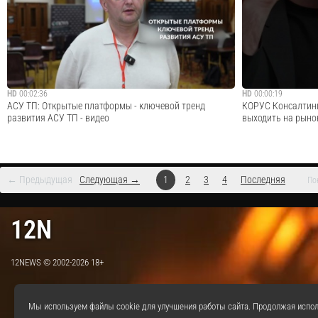
из резидентов Бизнес-инкубатора «Технопарка Санкт-
Табачук о том, ск
Петербурга» Varwin. Наш резидент специализируется на
продаж ИТ в сфере
разработке VR для бизнеса и VR/AR для образования.
www.aterra.consul
Гость выпуска – Владислав Ло...
https://t.me/aterr
Cмотреть видео
HD
00:02:36
HD
00:00:19
АСУ ТП: Открытые платформы - ключевой тренд
КОРУС Консалтинг
развития АСУ ТП - видео
выходить на рынок
← Предыдущая
Следующая →
1
2
3
4
Последняя
По
Андрей Походня, Директор направления «Цифровизация
Об этом в интерв
промышленности», Ростелеком. Цифровизация
Консалтинг") и Дм
12N
промышленности 2024 - конференция CNews
Conferences. Уровень производительности труда в
российской промышленности довольно низкий, кадров
не хватае...
12NEWS © 2002-2026 18+
Cмотреть видео
Мы используем файлы cookie для улучшения работы сайта. Продолжая испол