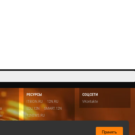
одаря
в нее входит и как распределяются их роли? Как
 использует
предпринимателям правильно подходить к выбору
 в AI
сотрудников для работы с данными — кого и когда
nt AI Павлом ...
следует привлекать? И, наконец, какие ма...
Cмотреть видео
РЕСУРСЫ
СОЦСЕТИ
ITBION.RU
12N.RU
VKontakte
ка
EDU.12N
SMART.12N
ты
12NEWS.RU
о
Топ
ть
Принять