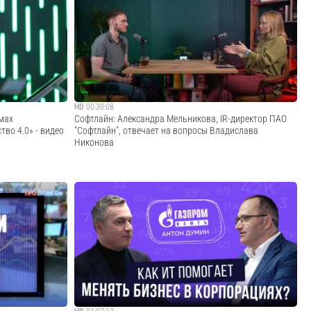
ое
В этом видео — разговор по делу и без иллюзий про
 и серьезная
роботизацию и автоматизацию в 2026 году.Дмитрий
ьных данных.В
Блинов отвечает на ключевые вопросы, которые встают
актических
перед компаниями перед внедрением роботов на склад
лу искусстве...
или производство.Разбираем, где ч...
Cмотреть видео
HD
00:30:08
мах
Софтлайн: Александра Мельникова, IR-директор ПАО
во 4.0» - видео
"Софтлайн", отвечает на вопросы Владислава
Никонова
ми с интервью
Александра Мельникова, IR-директор ПАО "Софтлайн",
ой конференции
отвечает на вопросы Владислава Никонова00:00
ктор конференции
Введение 05:54 Что предлагает Софтлайн? 09:02 Штат
етил, насколько
компании составляет более 11 тыс. человек 11:36 Кто
наши основные клиенты? 12:59 Высокая став...
Cмотреть видео