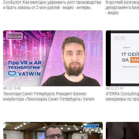
Conductor: Как ежегодно удваивать рост производства
Короткий разговор
и брать заказы от 2 млн рублей - видео - интервь
департамента биз
- видео
Интервью с основателем мебельного производства Fora
В эфире программ
Кириллом Большаковым о том, как управлять
встретились со С
процессами производства по мере роста и развития
департамента биз
компании. - Как возникла идея бизнеса - Какие основные
Lamoda. Как разви
этапы роста из гаража в производство -...
последние два год
импортозамещения
Cмотреть видео
HD
00:13:49
HD
01:21:49
Технопарк Санкт-Петербурга: Резидент Бизнес-
ATERRA Consulting:
инкубатора «Технопарка Санкт-Петербурга» Varwin
менеджеры по про
Новое видео о том, как мы побывали в гостях у одного
В этом выпуске м