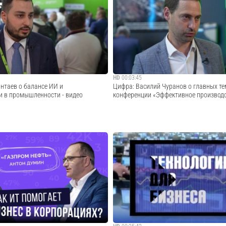
етодолог-аналитик Directum Светлана
Внедрение ИИ дает бизнесу колоссальн
вает о хранении кадровых документов
преимущество, но вместе с ним приходит
е. В фокусе — различия в требованиях
ответственность за обработку персонал
нению документов, которые
этом выпуске подкаста разбираем на пр
ые вед...
примерах, как безопасно использовать си
Cмотреть видео
Cмотреть видео
HD
00:03:45
нтаев о балансе ИИ и
Цифра: Василий Чуранов о главных те
и в промышленности - видео
конференции «Эффективное производст
-интервью с конференции
Продолжаем делиться короткими ролика
изводство 4.0» мы поговорили с
экспертов на практической промышленн
вым, генеральным директором ФГАУ
«Эффективное производство 4.0». Дире
тр прикладного развития
Василий Чуранов в нашем разговоре отм
теллекта».Для чего предприятиям
важен сегодня сбор промышленных д...
.
Cмотреть видео
Cмотреть видео