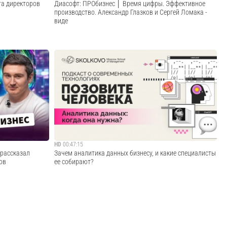
та директоров
Диасофт: ПРОбизнес │ Время цифры. Эффективное
производство. Александр Глазков и Сергей Ломака -
виде
ftline,
В новом выпуске «Время цифры» управляющий директор
кальным опытом
«Диасофт» Александр Глазков, главный архитектор
ммы «PRO
компани...
чественного IT-
...
Cмотреть видео
HD
00:47:15
рассказал
Зачем аналитика данных бизнесу, и какие специалисты
ов
ее собирают?
AI-продукта?
Как устроена и функционирует команда аналитиков? Кто