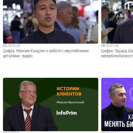
Интервью с предпринимателем Максимом Поповым —
В новом выпуске м
без прикрас о том, что реально работает на Wildberries,
Азарова рассказы
Ozon, Uzum и Shopee в этом году. Выручка растёт, а
в электронном вид
деньги тают? Кажется, ещё вчера маркетплейсы
к созданию и хра
прощали ошибки новичкам, а сегодня...
предъявляют разн
Cмотреть видео
HD
00:02:24
HD
00:07:48
Цифра: Максим Кандлин о работе с европейскими
Цифра: Эдуард Ша
деталями - видео
кибербезопасност
Управляющий собственник ООО «Шпиндель сервис»
В очередном блиц
Максим Кандлин в интервью на конференции
«Эффективное про
«Эффективное производство 4.0» рассказал нам о
Эдуардом Шантае
поставках шпиндельных узлов из Европы.Гарантийный
«Федеральный цен
ремонт, адаптация под станки, обучающие центры и
искусственного ин
сервисн...
развивать ИТ-инф..
Cмотреть видео