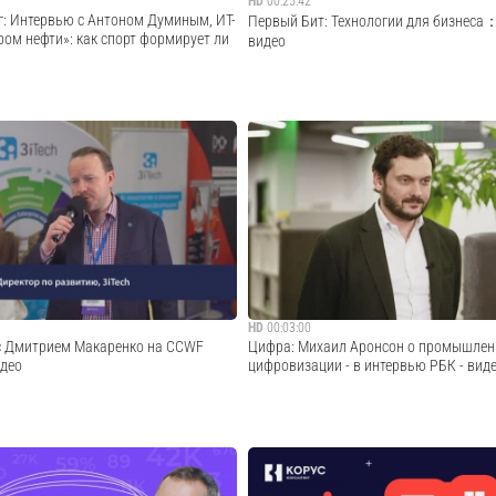
HD
00:25:42
г: Интервью с Антоном Думиным, ИТ-
Первый Бит: Технологии для бизнеса
ом нефти»: как спорт формирует ли
видео
ttps://12n.ru/video/39032-korus-
Технологии для бизнеса：Антон Долго
сайт: https://www.1cbit.ru/?
e.ru/video/bd28469b5692f28cc4f8104379...Что
utm_source=rutube&utm_medium...Сообщ
авлением проектами и прохождением
https://vk.com/bit_itTelegram-канал:
ый разговор генерального директора
https://t.me/bit_it_official
Cмотреть видео
Cмотреть видео
HD
00:03:00
 с Дмитрием Макаренко на CCWF
Цифра: Михаил Аронсон о промышлен
идео
цифровизации - в интервью РБК - вид
итию 3iTech Дмитрий Макаренко
Генеральный директор ГК «Цифра» погов