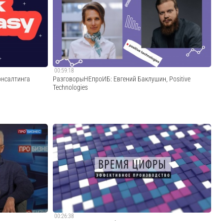
 2025 году и о
в интервью со старшим аналитиком SberCIB обсудили
ают повышать
финансовые результаты компании за 2024 год, важные
льше о
события, включая M&A сделки, планы и прогнозы на
s://www.z...
2025 год.https://softlinegroup.com...
Cмотреть видео
00:59:18
консалтинга
РазговорыНЕпроИБ: Евгений Баклушин, Positive
Technologies
алтинга
Гостем сто шестого выпуска проекта
#разговорыНЕпроИБ стал Евгений Баклушин, автор блога
BESSEC, заместитель технического директора Positive
Technologies и ex-заместитель директора аналитического
центра УЦСБ.Приятного просмотра.Подробнее про...
Cмотреть видео
00:26:38