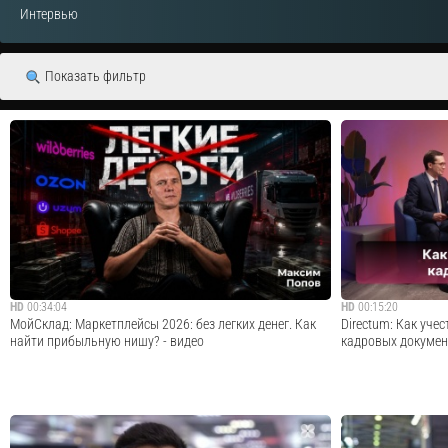
Интервью
Показать фильтр
HD
00:34:04
HD
00:15:20
МойСклад: Маркетплейсы 2026: без легких денег. Как
Directum: Как уче
найти прибыльную нишу? - видео
кадровых докумен