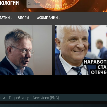
НОЛОГИИ
ТАТЬИ
БЛОГИ
◽КОМПАНИИ
иям
По рейтингу
New video (ENG)