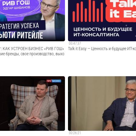
какие AI-решения компании
трендах в промышленной цифровизации в
ыставке и в его докладе на
том, как промышленные данные помог
ренции для контактных центров
эффективность производства. Узнать бо
 World Forum 2025.CCWF 2025 в
решениях Группы компаний «Цифра»: http
Cмотреть видео
Cмотреть видео
00:47:37
нг: КАК УСТРОЕН БИЗНЕС «РИВ ГОШ»
Talk it Easy — Ценность и будущее ИТ-
шие бренды, свое производство, выхо
с beauty-ритейлера «Рив Гош»? Какие
Talk it Easy Ценность и будущее ИТ-конс
гают привлекать и удерживать
пания выстраивает работу с
Cмотреть видео
 какие каналы в приоритете? Как
нные торговые марки — от и...
Cмотреть видео
00:26:21