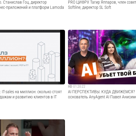
. Станислав Гоц, директор
PRO ЦИФРУ. Тагир Яппаров, член сове
нес-приложений и платформ Lamoda
Softline, директор SL Soft
ы «Короткий разговор» мы
Тагир Яппаров, член совета директоров So
таниславом Гоцем, директором
директор SL Soft, поделился своим уни
нес-приложений и платформ компании
в IT-индустрии в новом выпуске програ
валась ИТ-инфраструктура за
ЦИФРУ». Как начиналось становление оте
а, как проходит процесс
сектора, какие вызовы стояли перед ним 
...
Cмотреть видео
Cмотреть видео
HD
01:20:22
 IT-sales на миллион: сколько стоят
AI ПЕРСПЕКТИВЫ. КУДА ДВИЖЕМСЯ? 
дажам и развитию клиентов в IT
основатель AnyAgent AI Павел Анисим
ы поговорим с рекрутером Алиной
Сколько стоит разработка собственного 