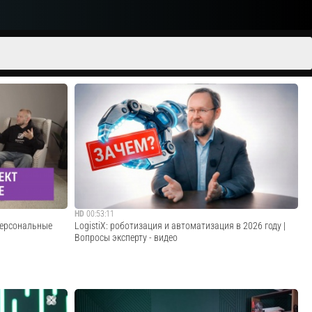
HD
00:53:11
 персональные
​LogistiX: роботизация и автоматизация в 2026 году |
Вопросы эксперту - видео