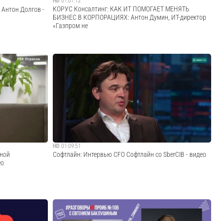
HD
01:07:12
​КОРУС Консалтинг: КАК ИТ ПОМОГАЕТ МЕНЯТЬ
：Антон Долгов -
БИЗНЕС В КОРПОРАЦИЯХ: Антон Думин, ИТ-директор
«Газпром не
вОфициальный
Как сохранять фокус, когда всё вокруг постоянно
меняется? Почему гибкость мышления — важнее любых
корпоративных правил? Что общего между управлением
ество ВКонтакте:
проектами и прохождением IronMan?Ответы на эти
вопросы — в открытом разговоре г...
Cмотреть видео
HD
01:09:51
ной
Софтлайн: Интервью CFO Софтлайн со SberCIB - видео
ео
орил с РБК о
Артем Тараканов, финансовый директор ПАО «Софтлайн»