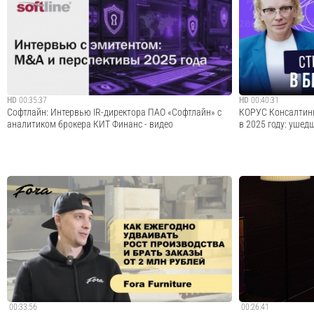
вид внутренний документооборот на базе решений
рассказал о том, 
Directum. Благодаря этому сократились расходы и
представлены на в
ускорились бизнес-процессы компании. В интервью вы
крупнейшей конфе
подробнее узнаете, что поменялось ...
Customer Contacts
Москве
Cмотреть видео
HD
00:35:37
HD
00:40:31
Софтлайн: Интервью IR-директора ПАО «Софтлайн» с
​КОРУС Консалти
аналитиком брокера КИТ Финанс - видео
в 2025 году: ушед
Александра Мельникова, директор по связям с
Как устроен бизне
инвесторами ПАО «Софтлайн», в интервью с аналитиком
инструменты помо
брокера КИТ Финанс обсудили результаты ПАО
клиентов? Как ком
«Софтлайн» за 2024 год, сделки M&A и планы компании
маркетплейсами, и
на 2025 год. https://softlinegroup.com/invest...
создаются собстве
Cмотреть видео
00:33:56
00:26:41