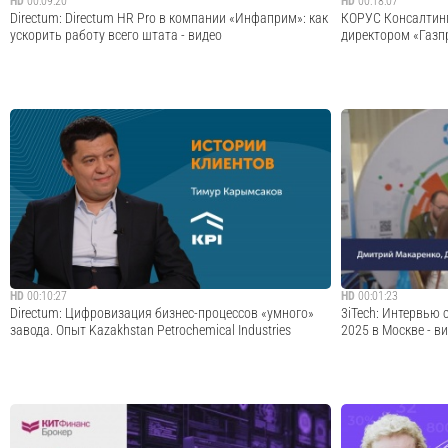
HD
00:09:20
HD
00:18:07
Directum: Directum HR Pro в компании «Инфаприм»: как
​КОРУС Консалтин
ускорить работу всего штата - видео
директором «Газпр
Про опыт цифровизации кадровых процессов в
Полное интервью: h
географически распределенной компании рассказывает
konsalting-kak-
главный бухгалтер АО «Инфаприм» Максим Высотский.
it...https://rutub
Предприятие производит детское, специализированное и
общего между упр
лечебное питание. Занимает лидерские позици...
#IronMan? Открыт
ГК «КОР...
Cмотреть видео
HD
00:10:27
HD
00:01:23
Directum: Цифровизация бизнес-процессов «умного»
3iTech: Интервью
завода. Опыт Kazakhstan Petrochemical Industries
2025 в Москве - в
Kazakhstan Petrochemical Industries перевел в цифровой
Директор по разв