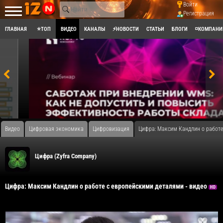
Войти
Регистрация
ГЛАВНАЯ
⭐ТОП
ВИДЕО
КАНАЛЫ
⚡НОВОСТИ
СТАТЬИ
БЛОГИ
◽КОМПАНИ
Видео
Цифровая экономика
Цифровизация
Цифра: Максим Кандлин о работе
Цифра (Zyfra Company)
Цифра: Максим Кандлин о работе с европейскими деталями - видео
HD