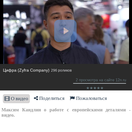
Цифра (Zyfra Company)
296 роликов
2 просмотра на сайте 12n.ru
Поделиться
Пожаловаться
О видео
Максим Кандлин о работе с европейскими деталями -
видео.