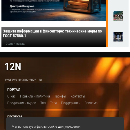
Защита информации в финсекторе: технические меры по
ГОСТ 57580.1
5 дней назад
12N
12NEWS © 2002-2026 18+
ПОРТАЛ
О нас
Правила и политика
Тарифы
Контакты
Предложить видео
Топ
Теги
Поддержать
Реклама
РЕСУРСЫ
ITBION.RU
12N.RU
EDU.12N
SMART.12N
12NEWS.RU
Мы используем файлы cookie для улучшения