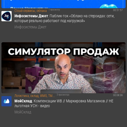
1 просмотр
00:57:57
Cloud-сервисы, облака
Инфосистемы Джет
: Паблик-ток «Облако на стероидах: сети,
которые реально работают под нагрузкой»
Инфосистемы Джет
3 просмотра
00:08:36
Логистика, склад, WMS, TM...
МойСклад
: Компенсации WB // Маркировка Магазинов // НЕ
льготная УСН - видео
МойСклад