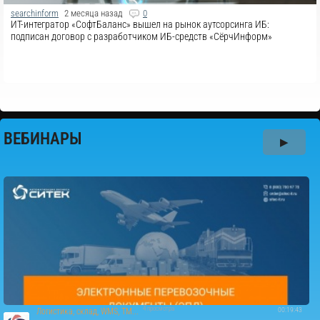
searchinform
2 месяца назад
0
ИТ-интегратор «СофтБаланс» вышел на рынок аутсорсинга ИБ:
подписан договор с разработчиком ИБ-средств «СёрчИнформ»
ВЕБИНАРЫ
▶
4 просмотра
00:19:43
Логистика, склад, WMS, TM...