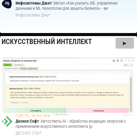
Инфосистемы Джет
: Митап «Как усилить ИБ: управление
данными и ML-технологии для защиты бизнеса» - ви
Инфосистемы Джет
ИСКУССТВЕННЫЙ ИНТЕЛЛЕКТ
▶
11 просмотров
00:09:15
ITSM, ITIL, Service Desk
Деснол Со​фт
: Автоответы AI - обработка входящих запросов с
применением искусственного интеллекта (р
ДЕСНОЛ СОФТ