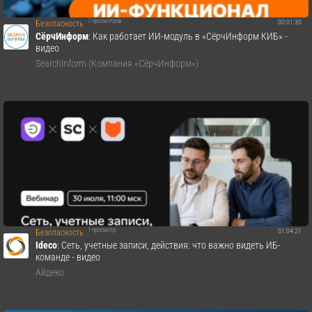
7 просмотров
00:01:30
Безопасность
СёрчИнформ
: Как работает ИИ-модуль в «СёрчИнформ КИБ» -
видео
SearchInform (Компания «СёрчИнформ»)
1 просмотр
01:04:21
Безопасность
Ideco
: Сеть, учетные записи, действия: что важно видеть ИБ-
команде - видео
Айдеко