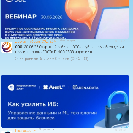
150 просмотров
01:10:24
Документоборот, СЭД, ECM
ЭОС
: 30.06.26 Открытый вебинар ЭОС о публичном обсуждении
проекта нового ГОСТа Р ИСО 7538 и других н
Электронные Офисные Системы (ЭОС/EOS)
89 просмотров
01:08:20
Цифровизация