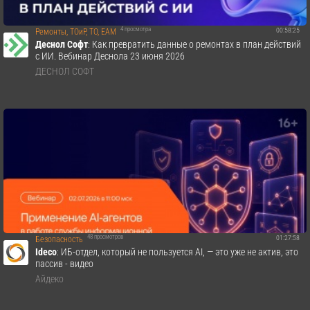
4 просмотра
00:58:25
Ремонты, ТОиР, ТО, EAM
Деснол Со​фт
: Как превратить данные о ремонтах в план действий
с ИИ. Вебинар Деснола 23 июня 2026
ДЕСНОЛ СОФТ
48 просмотров
01:27:58
Безопасность
Ideco
: ИБ-отдел, который не пользуется AI, — это уже не актив, это
пассив - видео
Айдеко