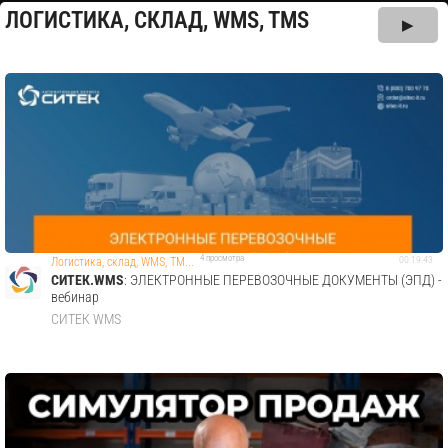
ЛОГИСТИКА, СКЛАД, WMS, TMS
▶
4 просмотра
00:19:43
Логистика, склад, WMS, TM...
СИТЕК.WMS
: ЭЛЕКТРОННЫЕ ПЕРЕВОЗОЧНЫЕ ДОКУМЕНТЫ (ЭПД) -
вебинар
СИТЕК WMS