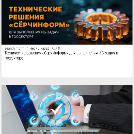
searchinform
1 месяц назад
0
Технические решения «СёрчИнформ» для выполнения ИБ-задач в
госсекторе