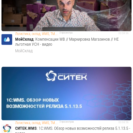
3 просмотра
00:08:36
Логистика, склад, WMS, TM...
МойСклад
: Компенсации WB // Маркировка Магазинов // НЕ
льготная УСН - видео
МойСклад
5 просмотров
00:08:56
Логистика, склад, WMS, TM...
СИТЕК.WMS
: 1С:WMS. Обзор новых возможностей релиза 5.1.13.5 -