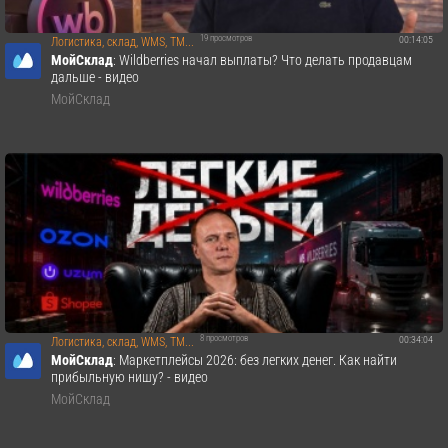
19 просмотров
00:14:05
Логистика, склад, WMS, TM...
МойСклад
: Wildberries начал выплаты? Что делать продавцам
дальше - видео
МойСклад
8 просмотров
00:34:04
Логистика, склад, WMS, TM...
МойСклад
: Маркетплейсы 2026: без легких денег. Как найти
прибыльную нишу? - видео
МойСклад