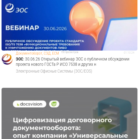
150 просмотров
01:10:24
Документоборот, СЭД, ECM
ЭОС
: 30.06.26 Открытый вебинар ЭОС о публичном обсуждении
проекта нового ГОСТа Р ИСО 7538 и других н
Электронные Офисные Системы (ЭОС/EOS)