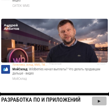
видео
СИТЕК WMS
19 просмотров
00:14:05
Логистика, склад, WMS, TM...
МойСклад
: Wildberries начал выплаты? Что делать продавцам
дальше - видео
МойСклад
РАЗРАБОТКА ПО И ПРИЛОЖЕНИЙ
▶