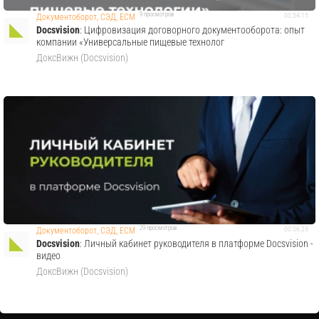
9 просмотров
00:54:15
Документоборот, СЭД, ECM
Docsvision
: Цифровизация договорного документооборота: опыт
компании «Универсальные пищевые технолог
ДоксВижн (Docsvision)
29 просмотров
00:06:29
Документоборот, СЭД, ECM
Docsvision
: Личный кабинет руководителя в платформе Docsvision -
видео
ДоксВижн (Docsvision)