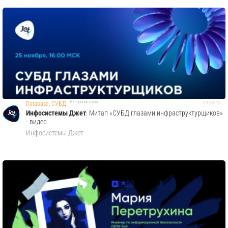
160 просмотров
03:33:45
Database, СУБД
Инфосистемы Джет
: Митап «СУБД глазами инфраструктурщиков»
- видео
Инфосистемы Джет