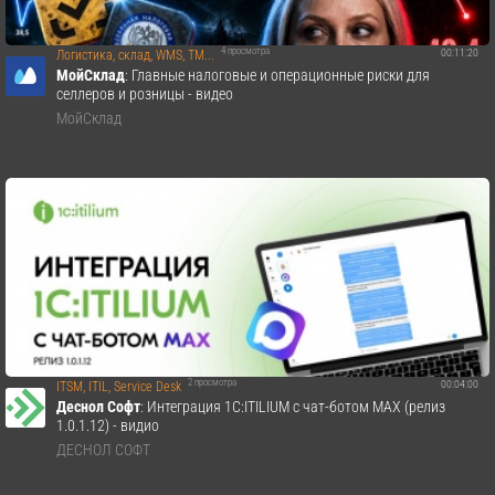
4 просмотра
00:11:20
Логистика, склад, WMS, TM...
МойСклад
: Главные налоговые и операционные риски для
селлеров и розницы - видео
МойСклад
2 просмотра
00:04:00
ITSM, ITIL, Service Desk
Деснол Со​фт
: Интеграция 1C:ITILIUM с чат-ботом MАХ (релиз
1.0.1.12) - видио
ДЕСНОЛ СОФТ