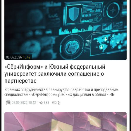
02.06.2026
10:42
«СёрчИнформ» и Южный федеральный
университет заключили соглашение о
партнерстве
В рамках сотрудничества планируется разработка и преподавание
специалистами «СёрчИнформ» учебных дисциплин в области ИБ
02.06.2026
10:42
333
0