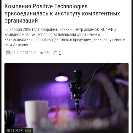
Компания Positive Technologies
присоединилась к институту компетентных
организаций
25 ноября 2025 года Координационный центр доменов .RU/.РФ и
компания Positive Technologies подписали cоглашение о
взаимодействии по противодействию и предупреждению нарушений в
сети Интернет.
26.11.2025
12:40
452
0
25.11.2025
16:04