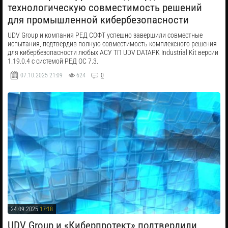
технологическую совместимость решений
для промышленной кибербезопасности
UDV Group и компания РЕД СОФТ успешно завершили совместные
испытания, подтвердив полную совместимость комплексного решения
для кибербезопасности любых АСУ ТП UDV DATAPK Industrial Kit версии
1.19.0.4 с системой РЕД ОС 7.3.
07.10.2025
21:09
624
0
24.09.2025
17:18
​UDV Group и «Киберпротект» подтвердили