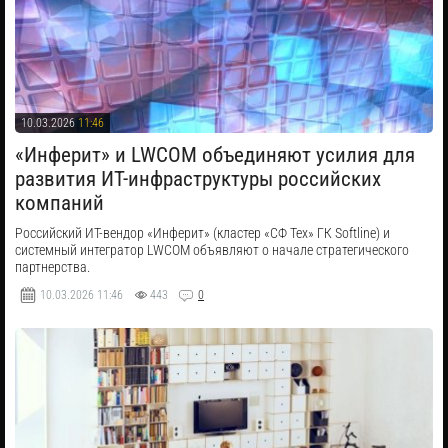
10.03.2026
11:46
«Инферит» и LWCOM объединяют усилия для
развития ИТ-инфраструктуры российских
компаний
​Российский ИТ-вендор «Инферит» (кластер «СФ Тех» ГК Softline) и
системный интегратор LWCOM объявляют о начале стратегического
партнерства.
10.03.2026
11:46
443
0