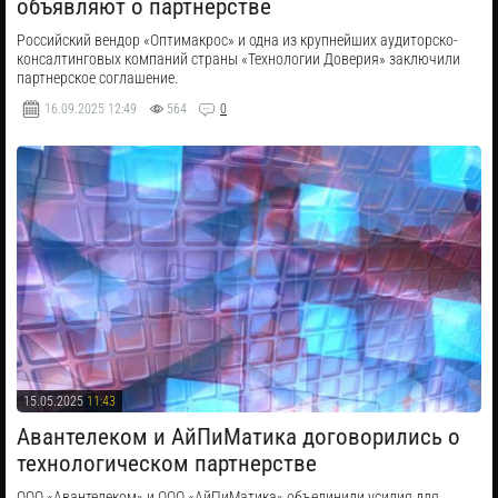
объявляют о партнерстве
Российский вендор «Оптимакрос» и одна из крупнейших аудиторско-
консалтинговых компаний страны «Технологии Доверия» заключили
партнерское соглашение.
16.09.2025
12:49
564
0
15.05.2025
11:43
​Авантелеком и АйПиМатика договорились о
технологическом партнерстве
ООО «Авантелеком» и ООО «АйПиМатика» объединили усилия для