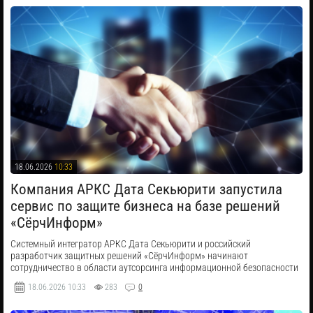
18.06.2026
10:33
Компания АРКС Дата Секьюрити запустила
сервис по защите бизнеса на базе решений
«СёрчИнформ»
Системный интегратор АРКС Дата Секьюрити и российский
разработчик защитных решений «СёрчИнформ» начинают
сотрудничество в области аутсорсинга информационной безопасности
18.06.2026
10:33
283
0