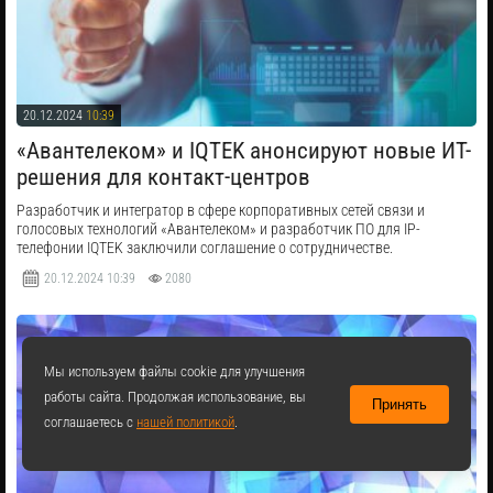
20.12.2024
10:39
​«Авантелеком» и IQTEK анонсируют новые ИТ-
решения для контакт-центров
Разработчик и интегратор в сфере корпоративных сетей связи и
голосовых технологий «Авантелеком» и разработчик ПО для IP-
телефонии IQTEK заключили соглашение о сотрудничестве.
20.12.2024
10:39
2080
Мы используем файлы cookie для улучшения
работы сайта. Продолжая использование, вы
Принять
соглашаетесь с
нашей политикой
.