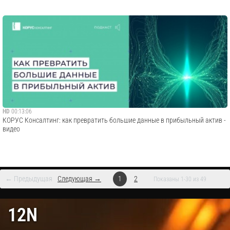
HD
00:13:06
КОРУС Консалтинг: как превратить большие данные в прибыльный актив -
видео
← Предыдущая
Следующая →
1
2
Показаны 1-30 из 49
12N