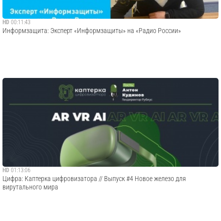
HD
00:11:43
Информзащита: Эксперт «Информзащиты» на «Радио России»
HD
01:13:06
Цифра: Каптерка цифровизатора // Выпуск #4 Новое железо для
вирутального мира