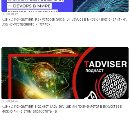
HD
00:10:42
КОРУС Консалтинг: Как устроен Social BI: DevOps в мире бизнес аналитики.
Эра искусственного интеллек
HD
00:14:26
КОРУС Консалтинг: Подкаст TAdviser: Как ИИ применяется в искусстве и
можно ли на этом заработать - в