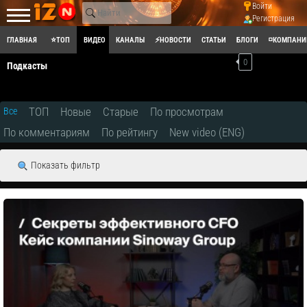
Войти
Регистрация
ГЛАВНАЯ
⭐ТОП
ВИДЕО
КАНАЛЫ
⚡НОВОСТИ
СТАТЬИ
БЛОГИ
◽КОМПАНИ
0
Подкасты
ТОП
Новые
Старые
По просмотрам
Все
По комментариям
По рейтингу
New video (ENG)
Показать фильтр