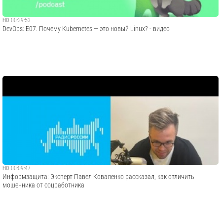
HD
00:39:53
DevOps: E07. Почему Kubernetes — это новый Linux? - видео
HD
00:09:47
Информзащита: Эксперт Павел Коваленко рассказал, как отличить
мошенника от соцработника