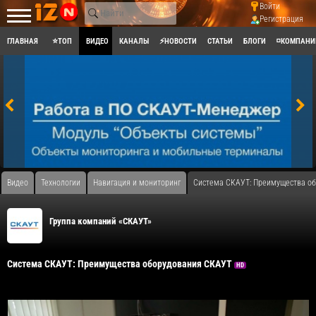
Войти
Регистрация
ГЛАВНАЯ
⭐ТОП
ВИДЕО
КАНАЛЫ
⚡НОВОСТИ
СТАТЬИ
БЛОГИ
◽КОМПАНИ
Видео
Технологии
Навигация и мониторинг
Система СКАУТ: Преимущества о
Группа компаний «СКАУТ»
Система СКАУТ: Преимущества оборудования СКАУТ
HD