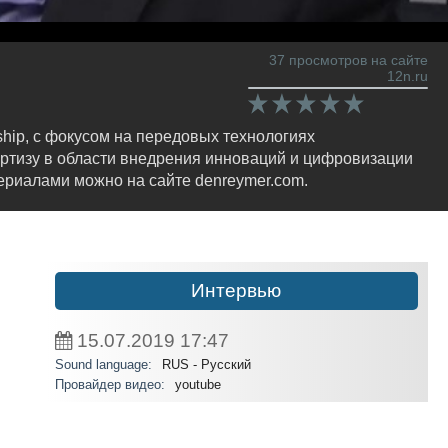
37 просмотров на сайте
12n.ru
ship, с фокусом на передовых технологиях
ертизу в области внедрения инноваций и цифровизации
ериалами можно на сайте denreymer.com.
Интервью
15.07.2019
17:47
Sound language:
RUS - Русский
Провайдер видео:
youtube