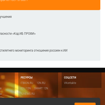
лучшения
зопасности «Код ИБ ПРОФИ»
естилетнего мониторинга отношения россиян к ИИ
РЕСУРСЫ
СОЦСЕТИ
ITBION.RU
12N.RU
VKontakte
ка
EDU.12N
SMART.12N
ты
12NEWS.RU
о
Топ
ть