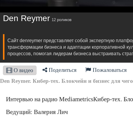
Den Reymer
12 роликов
Сайт denreymer представляет собой экспертную платформ
трансформации бизнеса и адаптации корпоративной кул
процессов, помогая лидерам бизнеса выстраивать страт
Поделиться
Пожаловаться
О видео
Den Reymer. Кибер-тех. Блокчейн и бизнес для чего 
Интервью на радио MediametricsКибер-тех. Блок
Ведущий: Валерия Лич