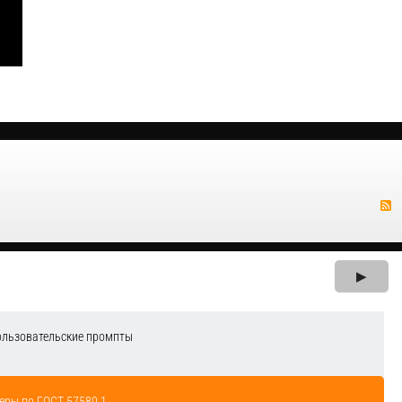
▶
ользовательские промпты
еры по ГОСТ 57580.1