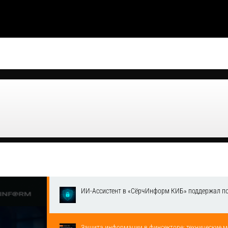
ИИ-Ассистент в «СёрчИнформ КИБ» поддержал п
Защита информации в финсекторе: технические м