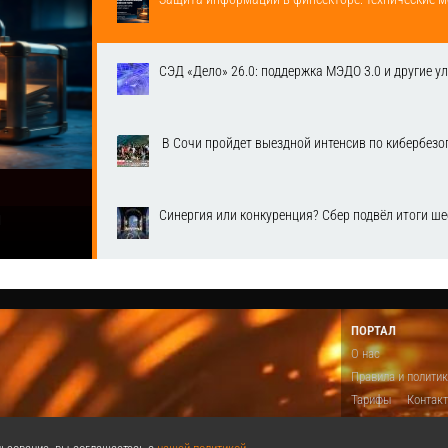
СЭД «Дело» 26.0: поддержка МЭДО 3.0 и другие у
​ В Сочи пройдет выездной интенсив по кибербе
Синергия или конкуренция? Сбер подвёл итоги ш
1
ПОРТАЛ
О нас
Правила и полити
Тарифы
Контак
Предложить виде
Теги
Поддержа