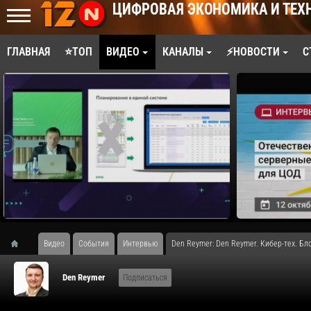
ЦИФРОВАЯ ЭКОНОМИКА И ТЕХ
ГЛАВНАЯ
⭐ТОП
ВИДЕО
КАНАЛЫ
⚡НОВОСТИ
С
Видео
События
Интервью
Den Reymer: Den Reymer. Кибер-тех. Бло
Den Reymer
Подписаться