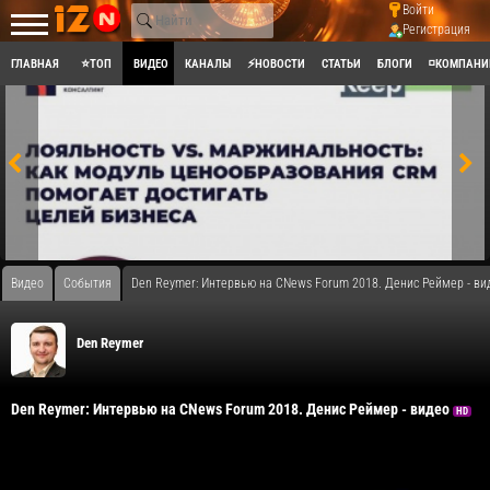
Войти
Регистрация
ГЛАВНАЯ
⭐ТОП
ВИДЕО
КАНАЛЫ
⚡НОВОСТИ
СТАТЬИ
БЛОГИ
◽КОМПАНИ
Видео
События
Den Reymer: Интервью на CNews Forum 2018. Денис Реймер - ви
Den Reymer
Den Reymer: Интервью на CNews Forum 2018. Денис Реймер - видео
HD