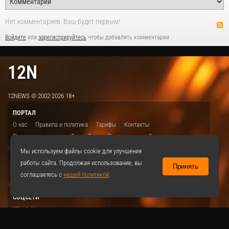
Нет комментариев. Ваш будет первым!
Войдите
или
зарегистрируйтесь
чтобы добавлять комментарии
12N
12NEWS © 2002-2026 18+
ПОРТАЛ
О нас
Правила и политика
Тарифы
Контакты
Предложить видео
Топ
Теги
Поддержать
Реклама
Мы используем файлы cookie для улучшения
РЕСУРСЫ
работы сайта. Продолжая использование, вы
Принять
ITBION.RU
12N.RU
EDU.12N
SMART.12N
12NEWS.RU
соглашаетесь с
нашей политикой
.
СОЦСЕТИ
VKontakte
|