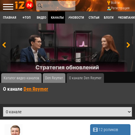
Войти
Регистрация
ГЛАВНАЯ
⭐ТОП
ВИДЕО
КАНАЛЫ
⚡НОВОСТИ
СТАТЬИ
БЛОГИ
◽КОМПАНИ
Каталог видео каналов
Den Reymer
О канале Den Reymer
О канале
Den Reymer
12 роликов