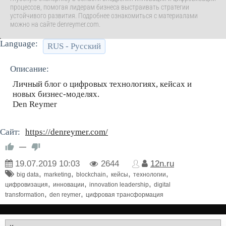
процессов, помогая лидерам бизнеса выстраивать стратегии
устойчивого развития. Подробнее ознакомиться с материалами
можно на сайте denreymer.com.
Language:
RUS - Русский
Описание:
Личный блог о цифровых технологиях, кейсах и
новых бизнес-моделях.
Den Reymer
Сайт:
https://denreymer.com/
—
19.07.2019
10:03
2644
12n.ru
,
,
,
,
,
big data
marketing
blockchain
кейсы
технологии
,
,
,
цифровизация
инновации
innovation leadership
digital
,
,
transformation
den reymer
цифровая трансформация