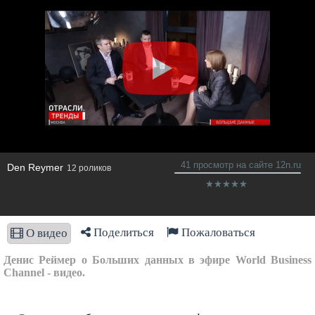
41 просмотр на сайте 12n.ru
Den Reymer
12 роликов
Поделиться
Пожаловаться
О видео
Денис Реймер о Больших данных в эфире World Business
Channel - видео.