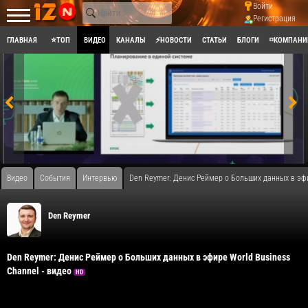
Войти
Регистрация
ГЛАВНАЯ
⭐ТОП
ВИДЕО
КАНАЛЫ
⚡НОВОСТИ
СТАТЬИ
БЛОГИ
◽КОМПАНИ
Видео
События
Интервью
Den Reymer: Денис Реймер о Больших данных в эфи
Den Reymer
Den Reymer: Денис Реймер о Больших данных в эфире World Business
Channel - видео
HD