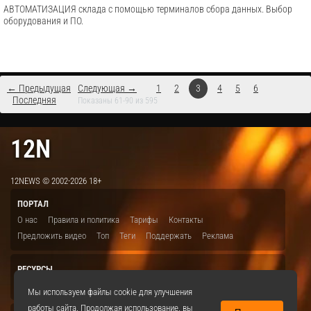
АВТОМАТИЗАЦИЯ склада с помощью терминалов сбора данных. Выбор
оборудования и ПО.
← Предыдущая
Следующая →
1
2
3
4
5
6
Последняя
Показаны 61-90 из 595
12N
12NEWS © 2002-2026 18+
ПОРТАЛ
О нас
Правила и политика
Тарифы
Контакты
Предложить видео
Топ
Теги
Поддержать
Реклама
РЕСУРСЫ
ITBION.RU
12N.RU
EDU.12N
SMART.12N
12NEWS.RU
Мы используем файлы cookie для улучшения
работы сайта. Продолжая использование, вы