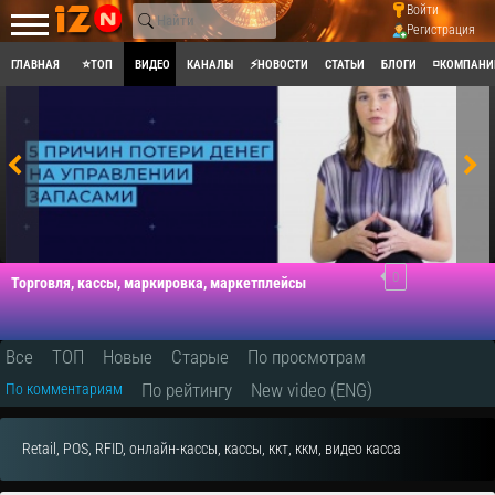
Войти
Регистрация
ГЛАВНАЯ
⭐ТОП
ВИДЕО
КАНАЛЫ
⚡НОВОСТИ
СТАТЬИ
БЛОГИ
◽КОМПАНИ
0
Торговля, кассы, маркировка, маркетплейсы
Все
ТОП
Новые
Старые
По просмотрам
По рейтингу
New video (ENG)
По комментариям
Retail, POS, RFID, онлайн-кассы, кассы, ккт, ккм, видео касса