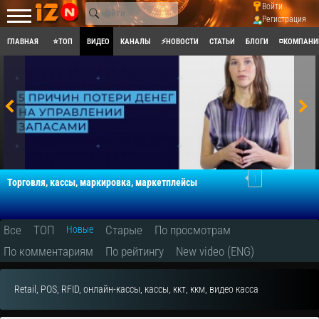
Войти
Регистрация
ГЛАВНАЯ
⭐ТОП
ВИДЕО
КАНАЛЫ
⚡НОВОСТИ
СТАТЬИ
БЛОГИ
◽КОМПАНИ
1
Торговля, кассы, маркировка, маркетплейсы
Все
ТОП
Старые
По просмотрам
Новые
По комментариям
По рейтингу
New video (ENG)
Retail, POS, RFID, онлайн-кассы, кассы, ккт, ккм, видео касса