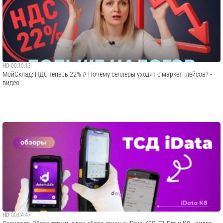
HD
00:10:13
МойСклад: НДС теперь 22% // Почему селлеры уходят с маркетплейсов? -
видео
HD
00:04:47