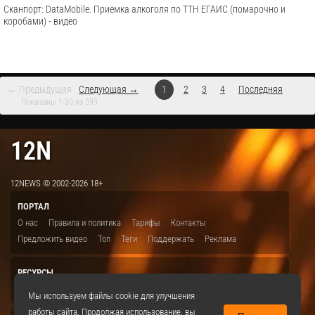
Сканпорт: DataMobile. Приемка алкоголя по ТТН ЕГАИС (помарочно и
коробами) - видео
← Предыдущая
Следующая →
1
2
3
4
Последняя
Показаны 1-30 из 593
12N
12NEWS © 2002-2026 18+
ПОРТАЛ
О нас
Правила и политика
Тарифы
Контакты
Предложить видео
Топ
Теги
Поддержать
Реклама
РЕСУРСЫ
ITBION.RU
12N.RU
EDU.12N
SMART.12N
12NEWS.RU
Мы используем файлы cookie для улучшения
работы сайта. Продолжая использование, вы