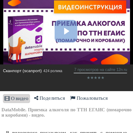
7 просмотров на сайте 12n.ru
Сканпорт (scanport)
424 ролика
Поделиться
Пожаловаться
О видео
DataMobile. Приемка алкоголя по ТТН ЕГАИС (помарочно
и коробами) - видео.
В видеоуроке показываем, как принять с помощью