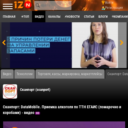
Войти
Регистрация
ГЛАВНАЯ
⭐ТОП
ВИДЕО
КАНАЛЫ
⚡НОВОСТИ
СТАТЬИ
БЛОГИ
◽КОМПАНИ
Видео
Технологии
Торговля, кассы, маркировка, маркетплейсы
Сканпорт: Dat
Сканпорт (scanport)
Сканпорт: DataMobile. Приемка алкоголя по ТТН ЕГАИС (помарочно и
коробами) - видео
HD