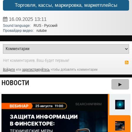
Торговля, кассы, маркировка, маркетплейсы
16.09.2025
13:11
Sound language:
RUS - Русский
Провайдер видео:
rutube
Нет комментариев. Ваш будет первым!
Войдите
или
зарегистрируйтесь
чтобы добавлять комментарии
НОВОСТИ
▶