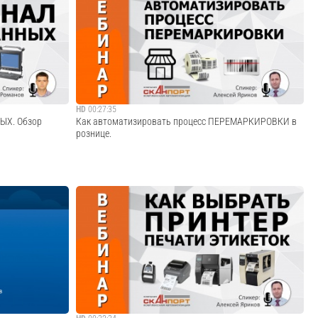
ования и
В программе вебинара: - DataMobile Android –
и торговли,
программное обеспечение для ТСД и мобильных
чета на базе
устройств на платформе Android. - Уникальные
возможности и функции программы. - Применение
DataMobile в различных отраслях бизнеса:
производство, скла...
Cмотреть видео
HD
00:27:35
ЫХ. Обзор
Как автоматизировать процесс ПЕРЕМАРКИРОВКИ в
рознице.
инал сбора
В программе вебинара: - Как с помощью автоматизации
рминал выбрать?
повысить эффективность и избавиться от проблем,
 стоит обратить
возникающих при ручной маркировке, в рознице. - Как
елей. Критерии
выбрать оборудование и расходные материалы для
автоматической маркировки. - Демонстраци...
Cмотреть видео