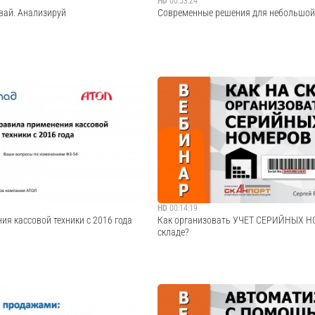
HD
00:53:24
вай. Анализируй
Современные решения для небольшой
го вебинара сервисов МойСклад и
Запись совместного вебинара сервисов
2015 «Привлекай, продавай,
от 25.06.2015 «Современные решения д
у вас есть бизнес, значит, у вас есть
розницы». Вы расширяетесь и запускает
ько эффективно вы с ними работаете?
торговые точки? Или собираетесь откры
 каждый новый клиен...
розничный магазин? Иван Кириллин, руко
Cмотреть видео
Cмотреть видео
HD
00:14:19
я кассовой техники с 2016 года
Как организовать УЧЕТ СЕРИЙНЫХ Н
складе?
"Правила применения кассовой техники
В программе вебинара: - Учет товаров п