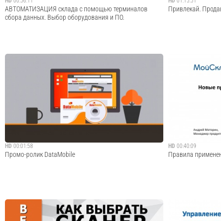
HD
00:56:11
HD
01:15:51
АВТОМАТИЗАЦИЯ склада с помощью терминалов
Привлекай. Прода
сбора данных. Выбор оборудования и ПО.
В программе вебинара: - Автоматизация процессов с
Запись совместно
помощью терминалов сбора данных. - Программное
Price.ru от 27.05.
обеспечение DataMobile для терминалов сбора данных
анализируй». Если 
на платформе Win и Android. - WMS cистемы складского
клиенты. А наскол
учета. - Примеры внедрений по отрасл...
Сколько вам стоит
Cмотреть видео
HD
00:01:58
HD
00:40:09
Промо-ролик DataMobile
Правила применени
Ключевые преимущества ПО DataMobile: DataMobile -
Запись вебинара 