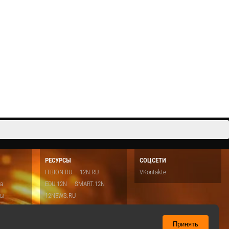
Листовка DataMobile ЕГАИС:
Cмотреть видео
РЕСУРСЫ
СОЦСЕТИ
ITBION.RU
12N.RU
VKontakte
ка
EDU.12N
SMART.12N
ты
12NEWS.RU
о
Топ
ть
Принять