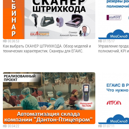
продукт, поддерживающий полноценный on-line режим и
с 2016 года". На 
динамическое адресное хранение. DataMobile - готовое
компании АТОЛ от
решение для продуктов 1С, не требующее для работы
связанные с измен
промежуточных баз и конфигураций. ...
срочно переоснаща
Cмотреть видео
HD
00:36:53
HD
01:15:17
Как выбрать СКАНЕР ШТРИХКОДА. Обзор моделей и
Управление прода
технических характеристик. Сканеры для ЕГАИС.
полномочий, KPI и
В программе вебинара: - Что такое сканер штрихкода и
Запись совместног
для чего он нужен? - Какой сканер штрихкода выбрать? -
МойСклад и ведущ
Технические характеристики, на которые стоит обратить
Вадима Дозорцева
внимание. - Обзор моделей и производителей. Критерии
консалтинговой ко
выбора сканера штрихкод...
лет решая практич
Cмотреть видео
HD
00:04:22
HD
01:07:11