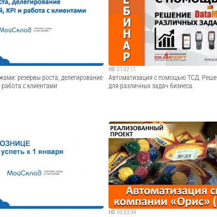
вебинаре эксперты сервиса МойСклад и
номерам. - Как организовать учет серий
ветили на самые важные вопросы,
помощью сканера и ТСД? - Демонстраци
ением законодательства: - Нужно ли
серийными номерами в ПО DataMobile. С
ть место касси...
Cмотреть видео
Cмотреть видео
HD
01:02:11
жами: резервы роста, делегирование
Автоматизация с помощью ТСД. Решен
 работа с клиентами
для различных задач бизнеса.
о вебинара от 26.11.2015 сервиса
В программе вебинара: - Автоматизаци
его российского бизнес-тренера
терминалов сбора данных и ПО DataMobil
, создателя и управляющего партнера
Android). - Примеры внедрений по отрасля
мпании Berner&Stafford. Вадим, много
Склад (средний и крупный); - Производств
еские вопросы в обл...
основн...
Cмотреть видео
Cмотреть видео
HD
00:03:34