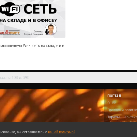
ровести эффективную акцию» от
Листовка DataMobile ЕГАИС:
бинаре поговорили об эффективных
дении в онлайн и офлайн среде. Как
Cмотреть видео
ю выгодной и продавцу...
Cмотреть видео
мышленную Wi-Fi сеть на складе и в
казаны 1-30 из 593
ганизовать Wi-Fi сеть на складе и в
жать ошибок при построении Wi-Fi сети.
ие Zebra Technologies (Wing Express). -
ПОРТАЛ
анных проектов в Компании Сканпорт.
О нас
в...
Правила и полити
Cмотреть видео
Тарифы
Контак
Предложить виде
Теги
Поддержа
ьзование, вы соглашаетесь с
нашей политикой
.