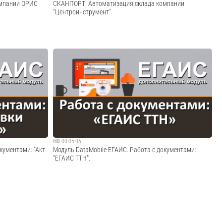
омпании ОРИС
СКАНПОРТ: Автоматизация склада компании
"Центроинструмент"
оссийских
Компания "Центроинструмент" уже 15 лет занимается
аров для
поставками садового и зимнего инвентаря, ручного и
ик». Компания
измерительного инструмента ведущих мировых
ственной
производителей. Компания имеет оптовый
егодняшний ...
дистрибьюторский склад в Истринском районе
Подмосковья....
Cмотреть видео
HD
00:05:06
кументами: "Акт
Модуль DataMobile ЕГАИС. Работа с документами:
"ЕГАИС ТТН".
e ЕГАИС:
Сайт ПО DataMobile: О модуле DataMobile ЕГАИС: