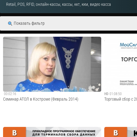
Retail, POS, RFID, онлайн-кассы, кассы, ккт, ккм, видео касса
Показать фильтр
00:02:16
HD
01:08:50
Семинар АТОЛ в Костроме (Февраль 2014)
Торговый сбор с 2