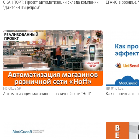
СКАНПОРТ: Проект автоматизации склада компании
ЕГАИС в рознице. 
"Дантон-Птицепром"
На сегодняшний день компании "Дантон-Птицепром"
Запись совместно
принадлежит три российских птицефабрики: Ржевская
компании АТОЛ, пр
(Тверская область), Белавинская (Подмосковье) и
поддержкой ЕГАИС,
Бронницкая, а также ряд оптово-розничных складов для
вступают в силу н
реализации своей продукции.ЗАДАЧА: Автом...
этому моменту пре
Cмотреть видео
HD
00:02:59
HD
01:01:02
Автоматизация магазинов розничной сети "Hoff"
Как провести эфф
"Hoff" - российская сеть гипермаркетов мебели и
Запись совместно