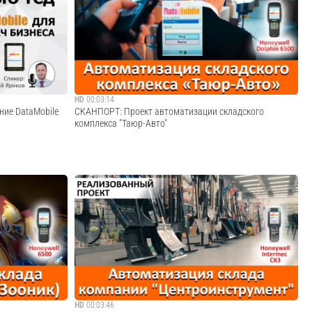
ных номеров с
участие в 26-ой выставке-форуме информационных и
я работы с
коммуникационных технологий Softool-2015, которая уже
сылка на сайт:
второй год проводится совместно с Russian Interactive
Week 2015 (RIW 2015).На стенде на...
Cмотреть видео
HD
00:03:14
ие DataMobile
СКАНПОРТ: Проект автоматизации складского
комплекса "Таюр-Авто"
я с помощью
Компания "Таюр-Авто" - российский поставщик
e (Win и
аксессуаров, комплектующих и сопутствующих товаров
м: - Розница; -
для грузового транспорта (тягачи, прицепы, автобусы,
о; - Учет
спецтехника и тд.) ведущих марок: MAN, SCANIA,
MERCEDES BENZ, IVECO, VOLVO, RENAULT, М...
Cмотреть видео
HD
00:03:46