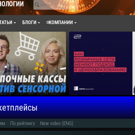
НОЛОГИИ
ТАТЬИ
БЛОГИ
◽КОМПАНИИ
ркетплейсы
иям
По рейтингу
New video (ENG)