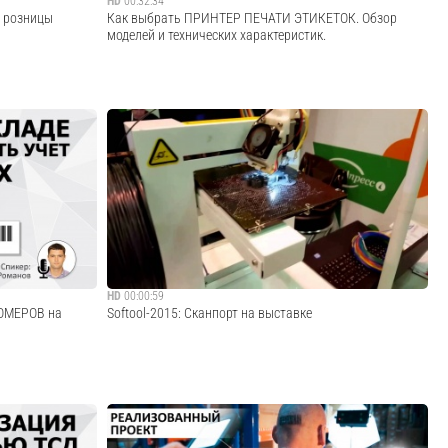
HD
00:32:34
 розницы
Как выбрать ПРИНТЕР ПЕЧАТИ ЭТИКЕТОК. Обзор
моделей и технических характеристик.
 МойСклад и 2can
• Что такое принтер печати этикеток и для чего он нужен?
ля небольшой
• Какой принтер печати этикеток выбрать? • Технические
е новые
характеристики, на которые стоит обратить внимание. •
ть свой первый
Обзор моделей и производителей. Критерии выбора
в...
принтера этикеток. Ссылка...
Cмотреть видео
HD
00:00:59
ОМЕРОВ на
Softool-2015: Сканпорт на выставке
о серийным
С 21 по 23 октября 2015 компания Сканпорт приняла