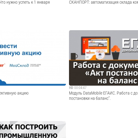
Что нужно успеть к 1 января
СКАНПОРТ: автоматизация склада к
го вебинара сервиса МойСклад и
Компания Орис — один из крупнейших р
оизводителя кассовой техники с
производителей наполнителей и аксессу
 от 10.12.2015. 1 января 2016 года
домашних животных под брендом «Зоон
овые правила продажи алкоголя, и к
выпускает более 700 видов высококаче
дпринимателям, торгующи...
продукции для домашних животных. На с
Cмотреть видео
Cмотреть видео
HD
00:04:47
ективную акцию
Модуль DataMobile ЕГАИС. Работа с до
постановки на баланс".
го вебинара сервисов МойСклад и
Сайт ПО DataMobile: О модуле DataMobil