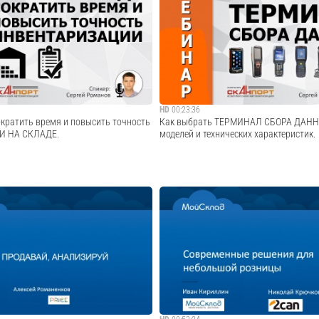
о вебинара интернет-сервисов
Сканпорт осуществляет поставки оборуд
ело" от 17 декабря 2014 г. «Торговый
решений для комплексной автоматизаци
то и стоит ли его бояться?» Алексей
предприятий сферы услуг и складского у
по продукту интернет-бухгалтерии "Моё
использования штрих-кодов.
ллин, руково...
Cмотреть видео
Cмотреть видео
HD
00:23:36
кратить время и повысить точность
Как выбрать ТЕРМИНАЛ СБОРА ДАНН
 НА СКЛАДЕ.
моделей и технических характеристик.
ара: - Учет на складе с помощью
В программе вебинара: - Что такое терм
. - Быстрая и безошибочная
данных и для чего он нужен. - Какой те
 помощью ПО DataMobile. -
Технические характеристики, на которые
нкционала программы. Примеры
внимание. - Обзор моделей и производит
оектов
выбора ТСД. - Особенности при...
Cмотреть видео
Cмотреть видео