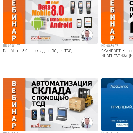
Сюжет АТОЛ Кострома Февраль 2014Семинар по
Запись совместног
автоматизации бизнеса в Костроме.
МойСклад и "Моё Д
сбор - 2015. Что э
Петров, директор 
Cмотреть видео
дело", и Иван Кири
HD
01:01:57
HD
00:30:57
DataMobile 8.0 - прикладное ПО для ТСД.
СКАНПОРТ: Как со
ИНВЕНТАРИЗАЦИИ
В программе вебинара: - DataMobile 8.0 - Программное
В программе вебин
обеспечение для терминалов - Уникальные возможности
штрихкодирования
и функции программы. - Демонстрация работы
инвентаризация с
программы.
Демонстрация фу
реализованных пр
Cмотреть видео