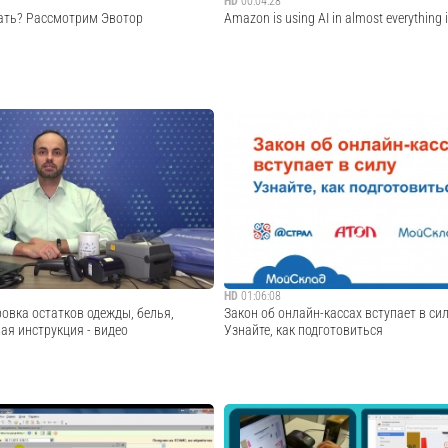
HD
00:04:28
ать? Рассмотрим Эвотор
Amazon is using AI in almost everything 
ть? Хотите просто подготовиться к
CNN's Rachel Crane goes inside Amazon H
Эвотор подойдет. Если хотите навести
Amazon uses AI to improve customer expe
 Эвотор поможет. Если хотите повысить
cashier-less stores to Alexa's new tricks.
также поможет. Мы не учим вас делать
аем сдела...
Cмотреть видео
Cмотреть видео
HD
01:06:08
овка остатков одежды, белья,
Закон об онлайн-кассах вступает в сил
ая инструкция - видео
Узнайте, как подготовиться
арта 2021 возобновлена маркировка
Запись вебинара, посвященного подготов