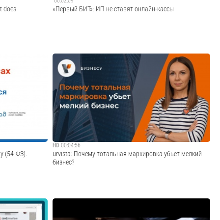
00:02:09
it does
«Первый БИТ»: ИП не ставят онлайн-кассы
Q to see how
Больше об онлайн-кассах у менеджеров "Первого БИТа"!
riences, from
Cмотреть видео
HD
00:04:56
у (54-ФЗ).
urvista: Почему тотальная маркировка убьет мелкий
бизнес?
ке к 54-ФЗ об
В настоящее время обязательной маркировке подлежат