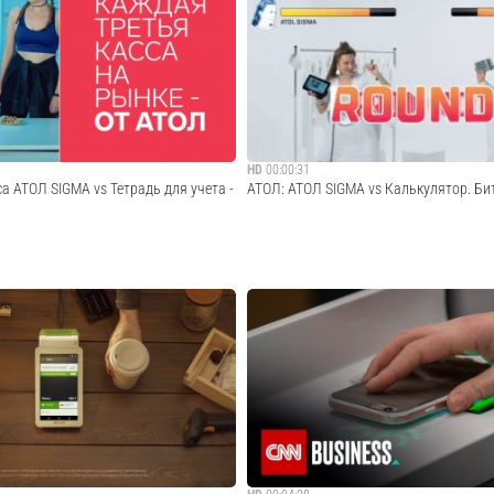
2001 года занимается разработкой,
Обменяй старую кассу любого производи
дистрибуцией оборудования и
комплект от Эвотор - самая популярная 
спечения для автоматизации
для любого вида бизнеса + комплект по
вли, общественного питания и сферы
Решения для Маркировки https://marka.e
Cмотреть видео
Cмотреть видео
HD
00:00:31
а АТОЛ SIGMA vs Тетрадь для учета -
АТОЛ: АТОЛ SIGMA vs Калькулятор. Бит
 лучший сотрудник. Вся линейка АТОЛ
ATOL SIGMA - твой лучший сотрудник. В
ma.ru/ SIGMA Торговля
SIGMA https://sigma.ru/ SIGMA Торговля
orgovlya/ SIGMA Еда
https://sigma.ru/torgovlya/ SIGMA Еда
eda/ SIGMA Услуги
https://sigma.ru/eda/ SIGMA Услуги
lugi/
https://sigma.ru/uslugi/
Cмотреть видео
Cмотреть видео