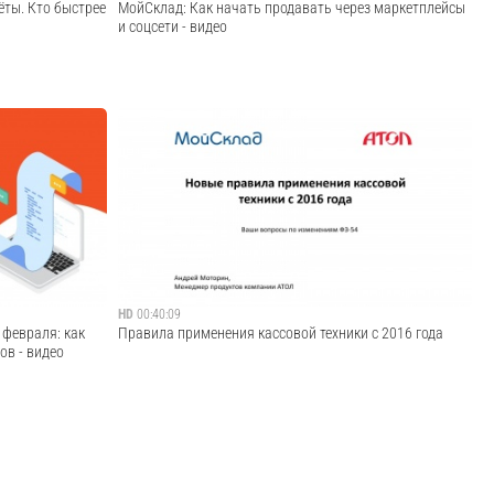
ёты. Кто быстрее
МойСклад: Как начать продавать через маркетплейсы
и соцсети - видео
ся линейка АТОЛ
Запись вебинара «Как начать продавать через
маркетплейсы и соцсети» от 23.04.2020. Хотите получать
заказы онлайн, но при этом не вкладываться в
продвижение интернет-магазина, не заниматься
доставкой и не связываться с онлайн-платежами? Это ...
Cмотреть видео
HD
00:40:09
 февраля: как
Правила применения кассовой техники с 2016 года
ов - видео
 номенклатурного
Запись вебинара "Правила применения кассовой техники