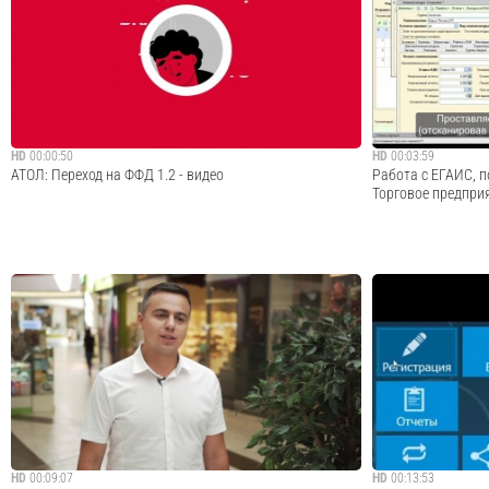
• Какой принтер печати этикеток выбрать? • Технические
остатков одежды и
характеристики, на которые стоит обратить внимание. •
Данное видео уста
Обзор моделей и производителей. Критерии выбора
здесь: Показали, 
принтера этикеток. Ссылка...
остатков одежды, 
Cмотреть видео
HD
00:00:50
HD
00:03:59
АТОЛ: Переход на ФФД 1.2 - видео
Работа с ЕГАИС, 
Торговое предпри
Переход на ФФД 1.2ФФД 1.2 – новый формат
Как в товароучет
фискальных документов, который применяется с
алкоголя в ЕГАИС
6/08/2021 г.
Cмотреть видео
HD
00:09:07
HD
00:13:53