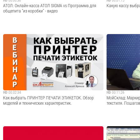
HD
00:00:36
HD
00:01:15
АТОЛ: Онлайн-касса АТОЛ SIGMA vs Программа для
Какую кассу выбр
общепита "из коробки" - видео
ATOL SIGMA - твой лучший сотрудник. Вся линейка АТОЛ
Какую кассу выбра
SIGMA https://sigma.ru/ SIGMA Еда https://sigma.ru/eda/
реформе 54-ФЗ? - 
SIGMA Торговля https://sigma.ru/torgovlya/ SIGMA
порядок в делах -
Услуги https://sigma.ru/uslugi/
выручку - Эвотор 
бизнес - мы помог
Cмотреть видео
HD
00:32:34
HD
00:11:26
Как выбрать ПРИНТЕР ПЕЧАТИ ЭТИКЕТОК. Обзор
МойСклад: Маркир
моделей и технических характеристик.
текстиля. Пошагов
• Что такое принтер печати этикеток и для чего он нужен?
ВНИМАНИЕ! С 20 м