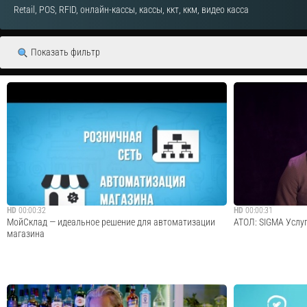
Retail, POS, RFID, онлайн-кассы, кассы, ккт, ккм, видео касса
Показать фильтр
HD
00:00:32
HD
00:00:31
МойСклад — идеальное решение для автоматизации
АТОЛ: SIGMA Услуг
магазина