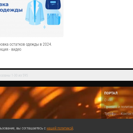
я (статическое, динамическое). На что
учёта» → https://bit.ly/3isc7Ut С 1 февр
. - Что необходимо для успешного
предприниматели должны будут указыва
гии в конфигурации УТ 10.3 - Как
названия и количество товаров и услуг.
 хранение с по...
сможете указывать в чеках тол...
Cмотреть видео
Cмотреть видео
овка остатков одежды в 2024.
кция - видео
казаны 1-30 из 595
овести маркировку остатков одежды в
 расширен список одежды, подлежащей
ировке. Из этого видео вы узнаете,
ПОРТАЛ
ся к маркировке и какие товары нужно
О нас
реля - Зарег...
Правила и полити
Cмотреть видео
Тарифы
Контак
Предложить виде
Теги
Поддержа
ьзование, вы соглашаетесь с
нашей политикой
.