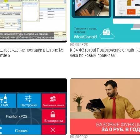
 белья, но процесс изменился.
онлайн-ККТ, от 14.07.2016 г. Запись све
рело. Актуальная видеоинструкция
26.07.2017 здесь: Президент РФ подписа
как быстро провести маркировку
закон 54-ФЗ «О применении контрольно-
белья или текстиля по ш...
техники», на этой неделе они всту...
Cмотреть видео
Cмотреть видео
HD
00:03:28
подтверждение поставки в Штрих-М:
К 54-ФЗ готов! Подключение онлайн-к
ятие 5
чека по новым правилам
ной программе подтвердить приход
Кассовая программа под 54-ФЗ: С 2017 г
точках должны применяться онлайн-ККТ
передачи данных в ОФД. В чеках обяза
наименования товаров с количествами 
Cмотреть видео
по каждой строке, введены новые типы 
Cмотреть видео
HD
00:00:32