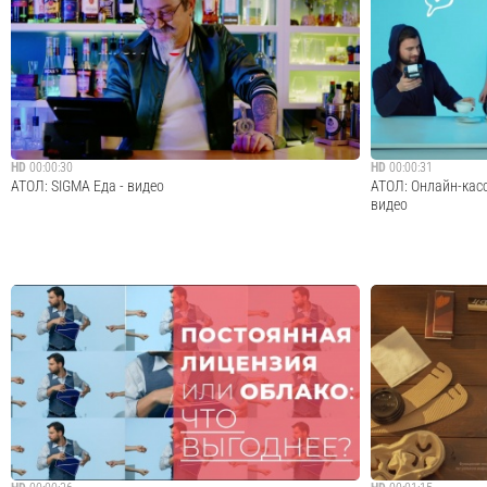
МойСклад - лидер рынка облачных решений для
Компания АТОЛ с 
управления торговлей, идеальное решение для
производством и 
автоматизации магазина и небольшой розничной сети. -
программного обе
Контроль торговых точек и продавцов - онлайн -
предприятий торго
Складской учет и работа с поставщиками - Простой и ...
услуг.
Cмотреть видео
HD
00:00:30
HD
00:00:31
АТОЛ: SIGMA Еда - видео
АТОЛ: Онлайн-касс
видео
Компания АТОЛ с 2001 года занимается разработкой,
ATOL SIGMA - твой
производством и дистрибуцией оборудования и
SIGMA https://sig
программного обеспечения для автоматизации
https://sigma.ru/t
предприятий торговли, общественного питания и сферы
https://sigma.ru/
услуг.
https://sigma.ru/us
Cмотреть видео