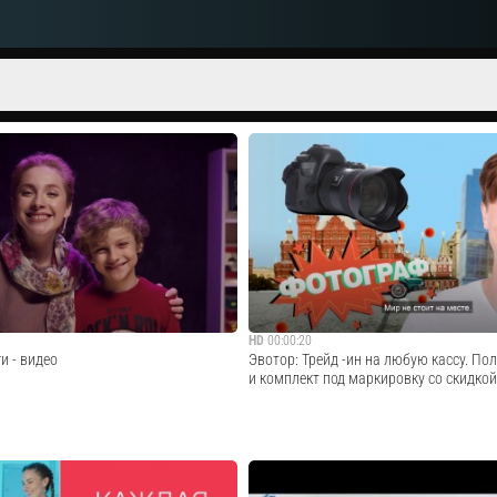
HD
00:00:20
и - видео
Эвотор: Трейд -ин на любую кассу. Пол
и комплект под маркировку со скидкой