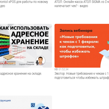
rontol xPOS для работы по новому
АТОЛ: Онлайн-касса АТОЛ SIGMA vs Сч
идео
напечатает чек? - видео
оказан переход на работу по новому
ATOL SIGMA - твой лучший сотрудник. В
ствии с 54-ФЗ. Что необходимо сделать
SIGMA https://sigma.ru/ SIGMA Торговля
ol xPOS, какие необходимо произвести
https://sigma.ru/torgovlya/ SIGMA Еда
 заменить ККМ, работающую по старому
https://sigma.ru/eda/ SIGMA Услуги
rontol ...
https://sigma.ru/uslugi/
Cмотреть видео
Cмотреть видео
HD
01:52:34
адресное хранение на складе.
Эвотор: Новые требования к чекам с 1
подготовиться чтобы избежать штраф
адресное хранение на складе. - Виды
Сервис «Управление ассортиментом для