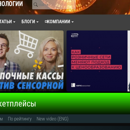
НОЛОГИИ
ТАТЬИ
БЛОГИ
◽КОМПАНИИ
ркетплейсы
ям
По рейтингу
New video (ENG)