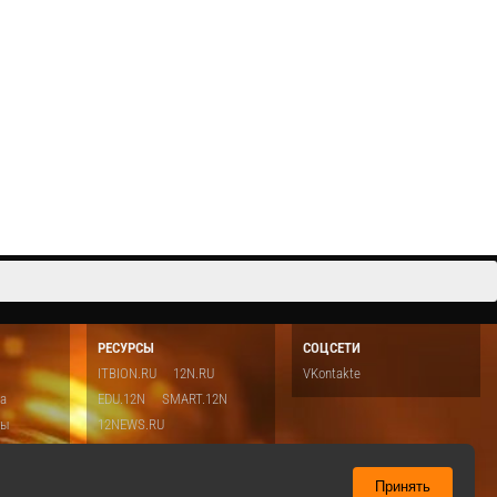
аля 2021 года все
с 2016 года". На вебинаре эксперты сервиса МойСклад и
ть в чеках
компании АТОЛ ответили на самые важные вопросы,
 Вы больше не
связанные с изменением законодательства: - Нужно ли
срочно переоснащать место касси...
Cмотреть видео
РЕСУРСЫ
СОЦСЕТИ
ITBION.RU
12N.RU
VKontakte
ка
EDU.12N
SMART.12N
ты
12NEWS.RU
о
Топ
ть
Принять