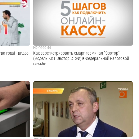
теля на
Сигма - твой лучший сотрудник. Вся линейка АТОЛ SIGMA
касса Эвотор 7.2
https://sigma.ru/ SIGMA Торговля
д маркировку.
https://sigma.ru/torgovlya/ SIGMA Еда
votor.ru/
https://sigma.ru/eda/ SIGMA Услуги
https://sigma.ru/uslugi/
Cмотреть видео
HD
00:02:44
ва года! - видео
Как зарегистрировать смарт-терминал "Эвотор"
(модель ККТ Эвотор СТ2Ф) в Федеральной налоговой
службе
ся линейка АТОЛ
Как зарегистрировать смарт-терминал "Эвотор" (модель
ККТ Эвотор СТ2Ф) в Федеральной налоговой службе
через сайт , а также подключить ее к оператору
фискальных данных "Платформа ОФД" - смотрите в этом
ролике..
Cмотреть видео