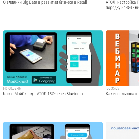
О влиянии Big Data в развитии бизнеса в Retail
АТОЛ: настройка F
порядку 54-ФЗ - в
Retail Консультант. Выпуск №4.О влиянии Big Data в
В данном ролике п
развитии бизнеса в Retail.Работа с данными — новая
порядку в соответ
религия современности. Ролик Ритейл-Консультант о
в программе Front
том, какие данные ритейл и торговые центры собирают
настройки, и как
сегодня, как исполь...
порядку на новую. F
Cмотреть видео
HD
00:03:46
00:35:05
Касса МойСклад + АТОЛ 15Ф через Bluetooth
Как использовать 
Касса МойСклад уже работает с самым миниатюрным
- Для чего нужно 