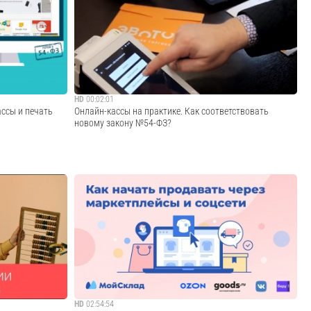
жего вебинара от
лишь некоторые категории товаров. Однако
л поправки в
Правительство России планирует введение тотальной
кассовой
маркировки продукции уже к 2024 году. Если эти планы
будут реализованы, то мелкому бизнесу придетс...
Cмотреть видео
HD
00:02:01
ассы и печать
Онлайн-кассы на практике. Как соответствовать
новому закону №54-ФЗ?
ода в торговых
Все онлайн-кассы на сайте Компания «Первый БИТ»
 с функцией
оказывает полный комплекс услуг по подключению к
тельны
новых касс: • Продажа онлайн-касс • Подключение
и ставками НДС
онлайн-кассы к ОФД • Получение ЭЦП • Регистрация
фискал...
онлайн-кассы в ФНС • Настройка онлай...
Cмотреть видео
HD
02:54:54