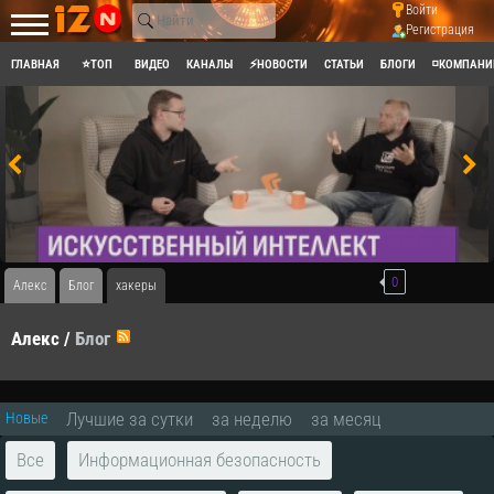
Войти
Регистрация
ГЛАВНАЯ
⭐ТОП
ВИДЕО
КАНАЛЫ
⚡НОВОСТИ
СТАТЬИ
БЛОГИ
◽КОМПАНИ
0
Алекс
Блог
хакеры
Алекс
/
Блог
RSS
Лучшие за сутки
за неделю
за месяц
Новые
Все
Информационная безопасность