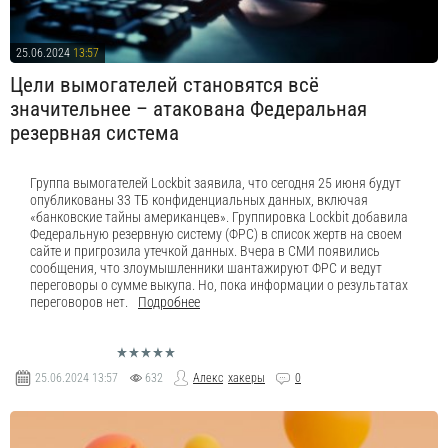
25.06.2024
13:57
Цели вымогателей становятся всё
значительнее – атакована Федеральная
резервная система
Группа вымогателей Lockbit заявила, что сегодня 25 июня будут
опубликованы 33 ТБ конфиденциальных данных, включая
«банковские тайны американцев». Группировка Lockbit добавила
Федеральную резервную систему (ФРС) в список жертв на своем
сайте и пригрозила утечкой данных. Вчера в СМИ появились
сообщения, что злоумышленники шантажируют ФРС и ведут
переговоры о сумме выкупа. Но, пока информации о результатах
переговоров нет.
Подробнее
25.06.2024
13:57
632
Алекс
хакеры
0