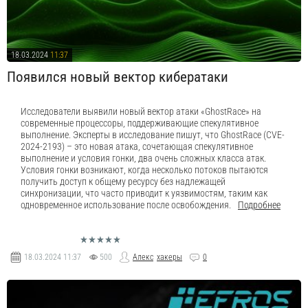
18.03.2024
11:37
Появился новый вектор кибератаки
Исследователи выявили новый вектор атаки «GhostRace» на
современные процессоры, поддерживающие спекулятивное
выполнение. Эксперты в исследование пишут, что GhostRace (CVE-
2024-2193) – это новая атака, сочетающая спекулятивное
выполнение и условия гонки, два очень сложных класса атак.
Условия гонки возникают, когда несколько потоков пытаются
получить доступ к общему ресурсу без надлежащей
синхронизации, что часто приводит к уязвимостям, таким как
одновременное использование после освобождения.
Подробнее
18.03.2024
11:37
500
Алекс
хакеры
0