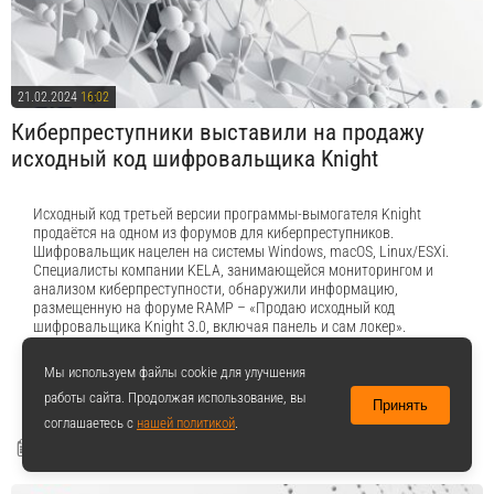
21.02.2024
16:02
Киберпреступники выставили на продажу
исходный код шифровальщика Knight
Исходный код третьей версии программы-вымогателя Knight
продаётся на одном из форумов для киберпреступников.
Шифровальщик нацелен на системы Windows, macOS, Linux/ESXi.
Специалисты компании KELA, занимающейся мониторингом и
анализом киберпреступности, обнаружили информацию,
размещенную на форуме RAMP – «Продаю исходный код
шифровальщика Knight 3.0, включая панель и сам локер».
Эксперты отмечают, что эта версия отличается ускоренным на
40% шифрованием.
Подробнее
Мы используем файлы cookie для улучшения
работы сайта. Продолжая использование, вы
Принять
соглашаетесь с
нашей политикой
.
21.02.2024
16:02
562
Алекс
хакеры
0