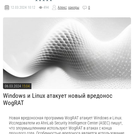
12.03.2024
10:12
494
Алекс
хакеры
0
06.03.2024
15:04
Windows и Linux атакует новый вредонос
WogRAT
Новая вредоносная программа WogRAT атакует Windows и Linux.
Исследователи из AhnLab Security Intelligence Center (ASEC) пишут,
что злоумышленники используют WogRAT в атаках с конца
прошлого года. Особенностью вредоноса является использование