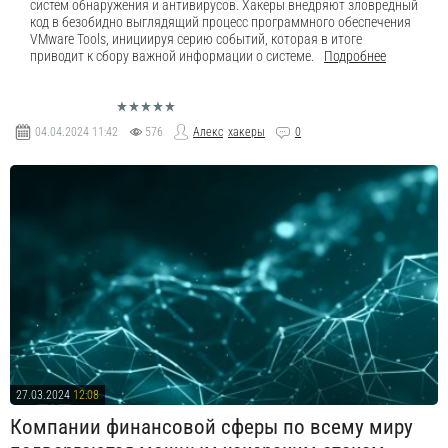
систем обнаружения и антивирусов. Хакеры внедряют зловредный
код в безобидно выглядящий процесс программного обеспечения
VMware Tools, инициируя серию событий, которая в итоге
приводит к сбору важной информации о системе.
Подробнее
04.04.2024
11:42
576
Алекс
хакеры
0
27.03.2024
12:08
Компании финансовой сферы по всему миру