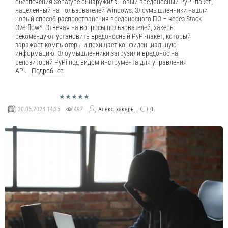
обеспечения Sonatype обнаружила новый вредоносный PyPi-пакет,
нацеленный на пользователей Windows. Злоумышленники нашли
новый способ распространения вредоносного ПО – через Stack
Overflow*. Отвечая на вопросы пользователей, хакеры
рекомендуют установить вредоносный PyPi-пакет, который
заражает компьютеры и похищает конфиденциальную
информацию. Злоумышленники загрузили вредонос на
репозиторий PyPi под видом инструмента для управления
API.
Подробнее
30.05.2024
14:35
497
Алекс
хакеры
0