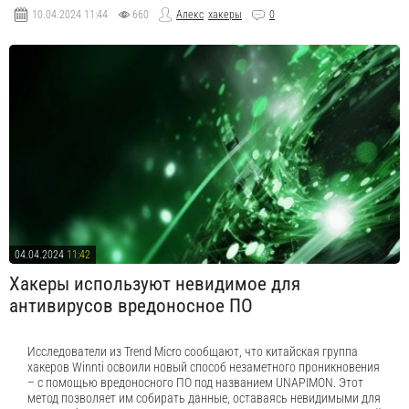
10.04.2024
11:44
660
Алекс
хакеры
0
04.04.2024
11:42
Хакеры используют невидимое для
антивирусов вредоносное ПО
Исследователи из Trend Micro сообщают, что китайская группа
хакеров Winnti освоили новый способ незаметного проникновения
– с помощью вредоносного ПО под названием UNAPIMON. Этот
метод позволяет им собирать данные, оставаясь невидимыми для