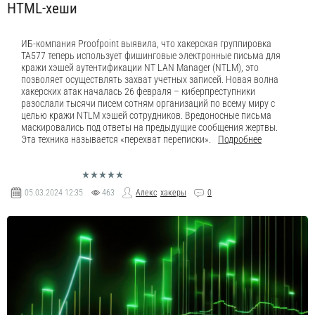
HTML-хеши
ИБ-компания Proofpoint выявила, что хакерская группировка
TA577 теперь использует фишинговые электронные письма для
кражи хэшей аутентификации NT LAN Manager (NTLM), это
позволяет осуществлять захват учетных записей. Новая волна
хакерских атак началась 26 февраля – киберпреступники
разослали тысячи писем сотням организаций по всему миру с
целью кражи NTLM хэшей сотрудников. Вредоносные письма
маскировались под ответы на предыдущие сообщения жертвы.
Эта техника называется «перехват переписки».
Подробнее
05.03.2024
12:35
463
Алекс
хакеры
0