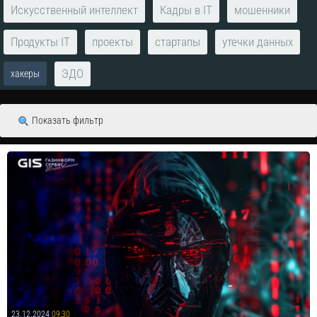
Искусственный интеллект
Кадры в IT
мошенники
Продукты IT
проекты
стартапы
утечки данных
ЭДО
хакеры
Показать фильтр
23.12.2024
09:30