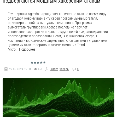
подвергаются мощным хакерским атакам
Группировка Agenda наращивает количество атак по всему миру
благодаря новому варианту своей программы-вымогателя,
ориентированной на виртуальные машины. Программа-
вымогатель группировки Agenda последние пару лет
использовалась против широкого круга целей в здравоохранении,
производстве и образовании. Сегодня финансовая сфера, IT-
компании и юридические фирмы являются самыми актуальными
целями их атак, говорится в отчете компании Trend
Micro.
Подробнее
27.03.2024
12:08
452
Алекс
хакеры
0