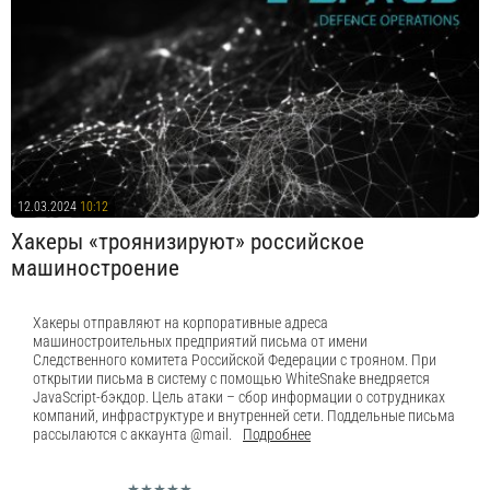
12.03.2024
10:12
Хакеры «троянизируют» российское
машиностроение
Хакеры отправляют на корпоративные адреса
машиностроительных предприятий письма от имени
Следственного комитета Российской Федерации с трояном. При
открытии письма в систему с помощью WhiteSnake внедряется
JavaScript-бэкдор. Цель атаки – сбор информации о сотрудниках
компаний, инфраструктуре и внутренней сети. Поддельные письма
рассылаются с аккаунта @mail.
Подробнее