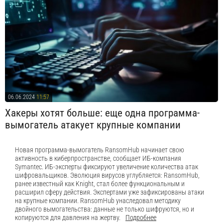
06.06.2024
11:57
Хакеры хотят больше: еще одна программа-
вымогатель атакует крупные компании
Новая программа-вымогатель RansomHub начинает свою
активность в киберпространстве, сообщает ИБ-компания
Symantec. ИБ-эксперты фиксируют увеличение количества атак
шифровальщиков. Эволюция вирусов углубляется: RansomHub,
ранее известный как Knight, стал более функциональным и
расширил сферу действия. Экспертами уже зафиксированы атаки
на крупные компании. RansomHub унаследовал методику
двойного вымогательства: данные не только шифруются, но и
копируются для давления на жертву.
Подробнее