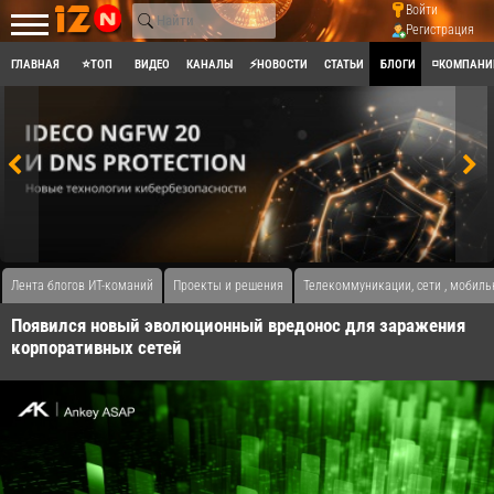
Войти
Регистрация
ГЛАВНАЯ
⭐ТОП
ВИДЕО
КАНАЛЫ
⚡НОВОСТИ
СТАТЬИ
БЛОГИ
◽КОМПАНИ
Лента блогов ИТ-команий
Проекты и решения
Телекоммуникации, сети , мобиль
Появился новый эволюционный вредонос для заражения
корпоративных сетей