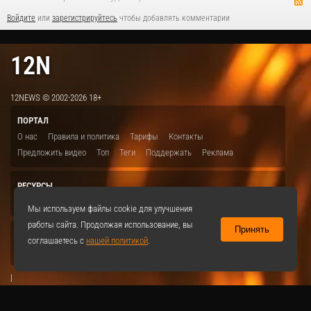
Войдите
или
зарегистрируйтесь
чтобы добавлять комментарии
12N
12NEWS © 2002-2026 18+
ПОРТАЛ
О нас
Правила и политика
Тарифы
Контакты
Предложить видео
Топ
Теги
Поддержать
Реклама
РЕСУРСЫ
ITBION.RU
12N.RU
EDU.12N
SMART.12N
12NEWS.RU
Мы используем файлы cookie для улучшения
работы сайта. Продолжая использование, вы
Принять
СОЦСЕТИ
соглашаетесь с
нашей политикой
.
VKontakte
|