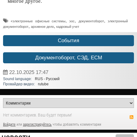
многое другое.
,
,
,
«электронные офисные системы
эос
документоборот
электронный
,
,
документоборот
архивное дело
кадровый учет
События
Документоборот, СЭД, ECM
22.10.2025
17:47
Sound language:
RUS - Русский
Провайдер видео:
rutube
Нет комментариев. Ваш будет первым!
Войдите
или
зарегистрируйтесь
чтобы добавлять комментарии