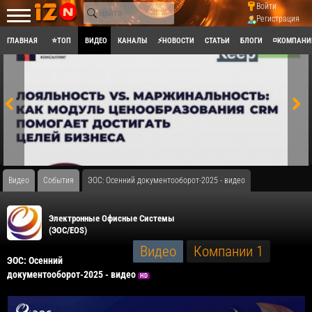
Войти
Регистрация
ГЛАВНАЯ
⭐ТОП
ВИДЕО
КАНАЛЫ
⚡НОВОСТИ
СТАТЬИ
БЛОГИ
◽КОМПАНИ
Видео
События
ЭОС: Осенний документооборот-2025 - видео
Электронные Офисные Системы
(ЭОС/EOS)
Видео
Компании
1
ЭОС: Осенний
документооборот-2025 - видео
HD