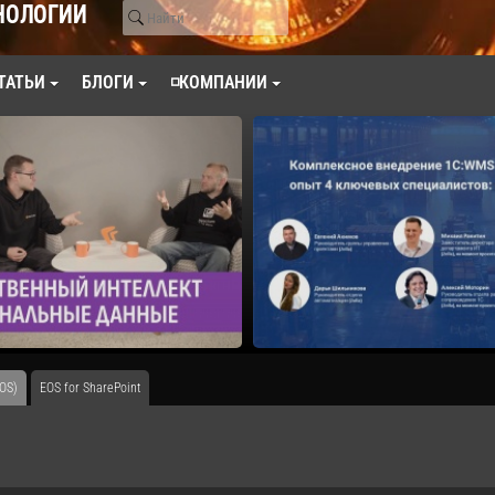
НОЛОГИИ
ТАТЬИ
БЛОГИ
◽КОМПАНИИ
OS)
EOS for SharePoint