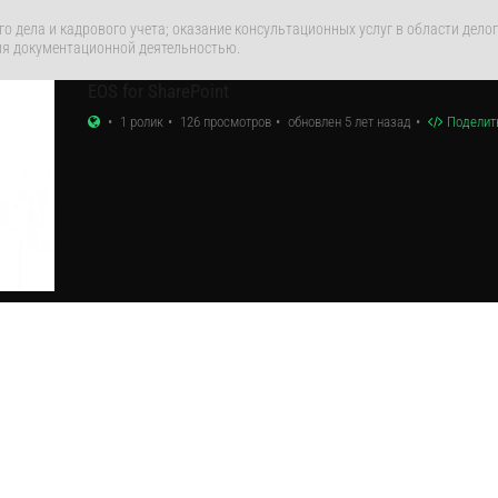
го дела и кадрового учета; оказание консультационных услуг в области дел
ия документационной деятельностью.
EOS for SharePoint
1 ролик
126 просмотров
обновлен 5 лет назад
Поделит