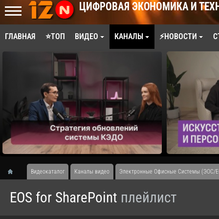
ЦИФРОВАЯ ЭКОНОМИКА И ТЕХ
ГЛАВНАЯ
⭐ТОП
ВИДЕО
КАНАЛЫ
⚡НОВОСТИ
С
Видеокаталог
Каналы видео
Электронные Офисные Системы (ЭОС/E
EOS for SharePoint
плейлист