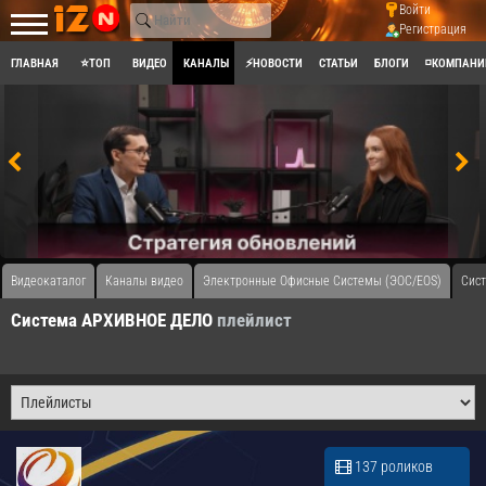
Войти
Регистрация
ГЛАВНАЯ
⭐ТОП
ВИДЕО
КАНАЛЫ
⚡НОВОСТИ
СТАТЬИ
БЛОГИ
◽КОМПАНИ
Видеокаталог
Каналы видео
Электронные Офисные Системы (ЭОС/EOS)
Сис
Система АРХИВНОЕ ДЕЛО
плейлист
137 роликов