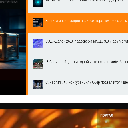
ИИ-Ассистент в «СёрчИнформ КИБ» поддержал п
Защита информации в финсекторе: технические м
СЭД «Дело» 26.0: поддержка МЭДО 3.0 и другие у
​ В Сочи пройдет выездной интенсив по кибербе
Синергия или конкуренция? Сбер подвёл итоги ш
1
ПОРТАЛ
О нас