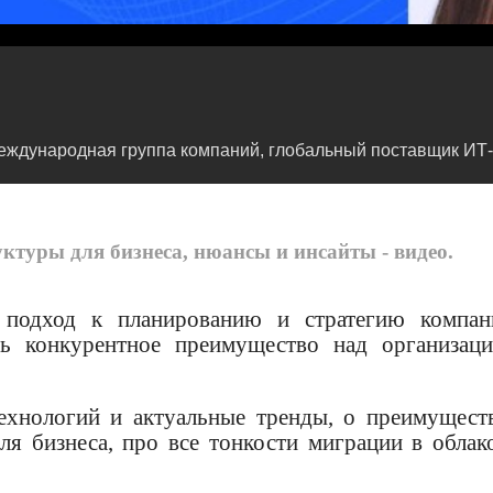
еждународная группа компаний, глобальный поставщик ИТ-у
ктуры для бизнеса, нюансы и инсайты - видео.
, подход к планированию и стратегию компан
ь конкурентное преимущество над организаци
ехнологий и актуальные тренды, о преимущест
ля бизнеса, про все тонкости миграции в облак