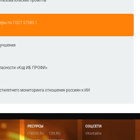
ользовательские промпты
еры по ГОСТ 57580.1
лучшения
зопасности «Код ИБ ПРОФИ»
естилетнего мониторинга отношения россиян к ИИ
РЕСУРСЫ
СОЦСЕТИ
ITBION.RU
12N.RU
VKontakte