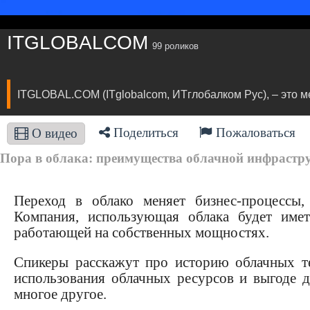
ITGLOBALCOM
99 роликов
ITGLOBAL.COM (ITglobalcom, ИТглобалком Рус), – это м
Поделиться
Пожаловаться
О видео
Пора в облака: преимущества облачной инфрастру
Переход в облако меняет бизнес-процессы
Компания, использующая облака будет имет
работающей на собственных мощностях.
Спикеры расскажут про историю облачных т
использования облачных ресурсов и выгоде д
многое другое.