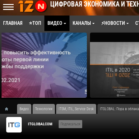
ЦИФРОВАЯ ЭКОНОМИКА И ТЕХ
ГЛАВНАЯ
⭐ТОП
ВИДЕО
КАНАЛЫ
⚡НОВОСТИ
С
Видео
Технологии
ITSM, ITIL, Service Desk
ITGLOBAL: Пора в облака
ITGLOBALCOM
Подписаться