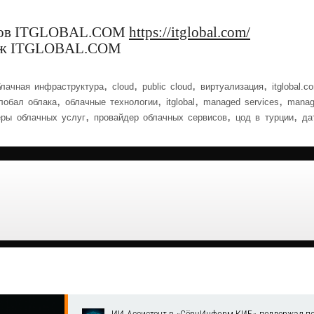
висов ITGLOBAL.COM
https://itglobal.com/
одаж ITGLOBAL.COM
,
,
,
,
блачная инфраструктура
cloud
public cloud
виртуализация
itglobal.c
,
,
,
,
лобал облака
облачные технологии
itglobal
managed services
manag
,
,
,
еры облачных услуг
провайдер облачных сервисов
цод в турции
да