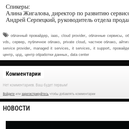
Спикеры:
Алина Жигалова, директор по развитию сер
Андрей Серпецкий, руководитель отдела пр
,
,
,
,
облачный провайдер
iaas
cloud provider
облачные сервисы
о
,
,
,
,
,
vds
сервер
публичное облако
private cloud
частное облако
айтиг
,
,
,
,
service provider
managed it services
it services
it support
провайд
,
,
,
центр
цод
центр обработки данных
data center
Комментарии
Нет комментариев. Ваш будет первым!
Войдите
или
зарегистрируйтесь
чтобы добавлять комментарии
НОВОСТИ