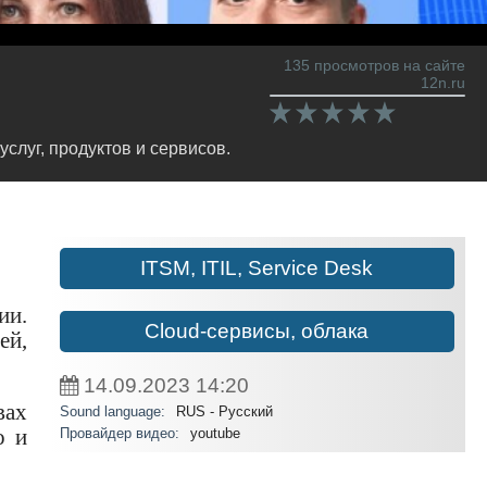
135 просмотров на сайте
12n.ru
слуг, продуктов и сервисов.
ITSM, ITIL, Service Desk
ии.
Cloud-сервисы, облака
ей,
14.09.2023
14:20
вах
Sound language:
RUS - Русский
Провайдер видео:
youtube
о и