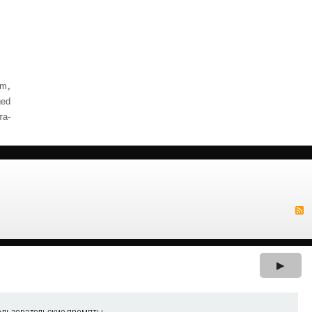
,
om
ed
та-
▶