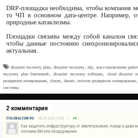
DRP-площадка необходима, чтобы компания мог
то ЧП в основном дата-центре. Например, от
природные катаклизмы.
Площадки связаны между собой каналом связ
чтобы данные постоянно синхронизировалис
актуальная.
,
,
,
disaster recovery plan
disaster recovery
drp
восстановление рабо
,
,
recovery plan framework
disaster recovery software
cloud disaster r
,
,
,
резервное копирование
бэкап
бекап
полное резервное копирование
системы
2 комментария
ITGLOBALCOM RU
06.09.2023
16:06
#
+1
Как защитить инфраструктуру от землетрясения, пожар и даже м
поломки ВМ или оборудования.