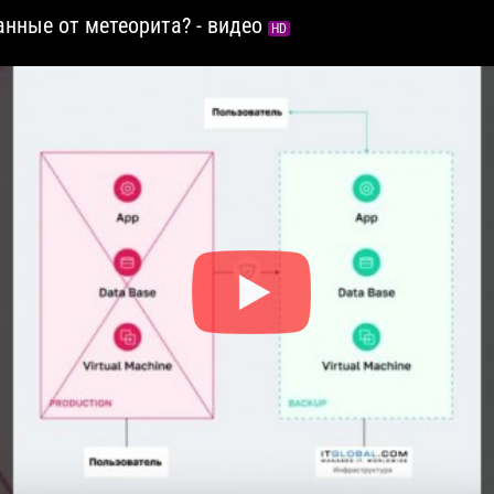
анные от метеорита? - видео
HD