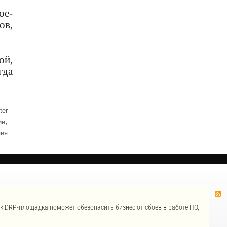
ое-
ов,
ой,
гда
ter
,
ие
пия
ак DRP-площадка поможет обезопасить бизнес от сбоев в работе ПО,