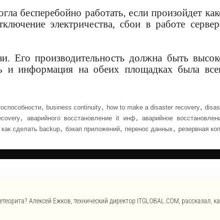
ла бесперебойно работать, если произойдет как
ключение электричества, сбои в работе сервер
и. Его производительность должна быть высок
ь и информация на обеих площадках была все
,
,
,
тоспособности
business continuity
how to make a disaster recovery
disas
,
,
ecovery
аварийного восстановление it инф
аварийное восстановлен
,
,
,
,
как сделать backup
бэкап приложений
перенос данных
резервная ко
етеорита? Алексей Ежков, технический директор ITGLOBAL.COM, рассказал, к