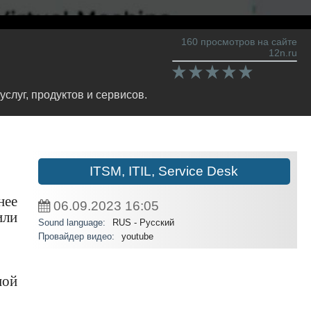
160 просмотров на сайте
12n.ru
слуг, продуктов и сервисов.
ITSM, ITIL, Service Desk
нее
06.09.2023
16:05
или
Sound language:
RUS - Русский
Провайдер видео:
youtube
ной