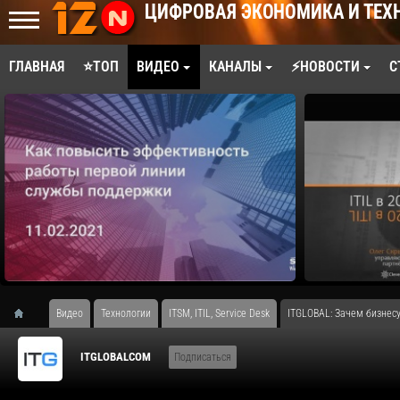
ЦИФРОВАЯ ЭКОНОМИКА И ТЕХ
ГЛАВНАЯ
⭐ТОП
ВИДЕО
КАНАЛЫ
⚡НОВОСТИ
С
Видео
Технологии
ITSM, ITIL, Service Desk
ITGLOBAL: Зачем бизнесу
ITGLOBALCOM
Подписаться