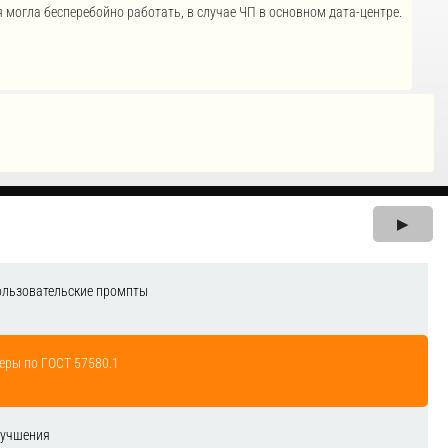
 могла бесперебойно работать, в случае ЧП в основном дата-центре.
▶
ользовательские промпты
еры по ГОСТ 57580.1
лучшения