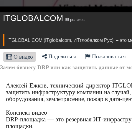
ITGLOBALCOM
99 роликов
ITGLOBAL.COM (ITglobalcom, ИТглобалком Рус), – это м
Поделиться
Пожаловаться
О видео
Зачем бизнесу DRP или как защитить данные от ме
Алексей Ежков, технический директор IT
защитить инфраструктуру компании на случай,
оборудования, землетрясение, пожар в дата-цен
Конспект видео
DRP-площадка — это резервная ИТ-инфраструк
площадки.