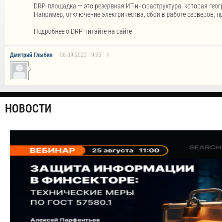
DRP-площадка — это резервная ИТ-инфраструктура, которая геог
Например, отключение электричества, сбои в работе серверов, 
Подробнее о DRP читайте на сайте
Дмитрий Глыбин
06.09.2023
19:25
#
НОВОСТИ