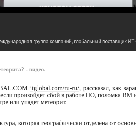
еждународная группа компаний, глобальный поставщик ИТ-у
теорита? - видео.
GLOBAL.COM
itglobal.com/ru-ru/,
рассказал, как зара
 если произойдет сбой в работе ПО, поломка ВМ 
тре или упадет метеорит.
тура, которая географически отделена от основ