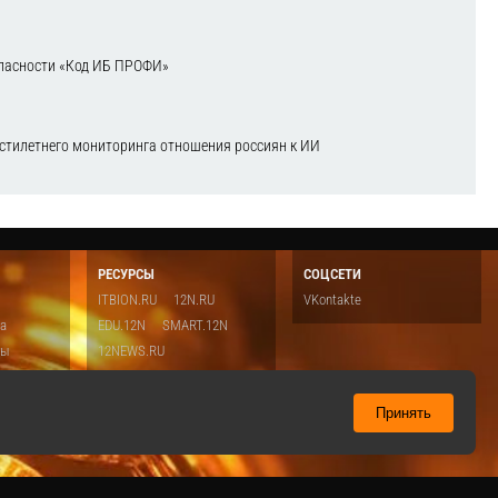
зопасности «Код ИБ ПРОФИ»
естилетнего мониторинга отношения россиян к ИИ
РЕСУРСЫ
СОЦСЕТИ
ITBION.RU
12N.RU
VKontakte
ка
EDU.12N
SMART.12N
ты
12NEWS.RU
о
Топ
ть
Принять