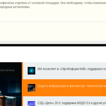
рафически отделена от основной площадки. Она необходима, чтобы компания
природные катаклизмы.
ИИ-Ассистент в «СёрчИнформ КИБ» поддержал п
Защита информации в финсекторе: технические м
СЭД «Дело» 26.0: поддержка МЭДО 3.0 и другие у