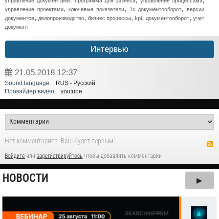
управление документами
программа для бизнеса
управление процессами
,
,
,
управление проектами
ключевые показатели
1c документооборот
версии
,
,
,
,
,
документов
делопроизводство
бизнес процессы
kpi
документооборот
учет
документ
Интервью
21.05.2018
12:37
Sound language:
RUS - Русский
Провайдер видео:
youtube
Нет комментариев. Ваш будет первым!
Войдите
или
зарегистрируйтесь
чтобы добавлять комментарии
НОВОСТИ
▶