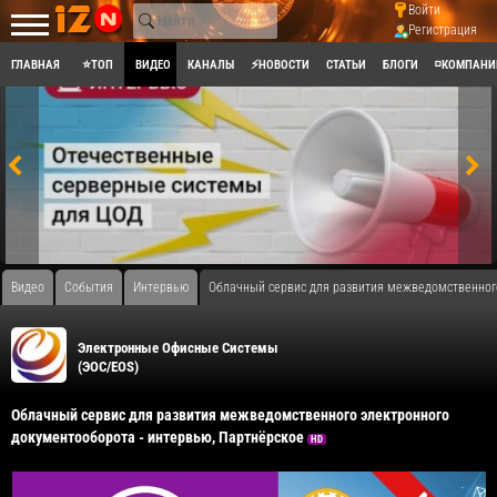
Войти
Регистрация
ГЛАВНАЯ
⭐ТОП
ВИДЕО
КАНАЛЫ
⚡НОВОСТИ
СТАТЬИ
БЛОГИ
◽КОМПАНИ
Видео
События
Интервью
Облачный сервис для развития межведомственног
Электронные Офисные Системы
(ЭОС/EOS)
Облачный сервис для развития межведомственного электронного
документооборота - интервью, Партнёрское
HD