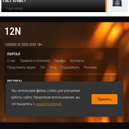
ГОСТ 57580.1
3 дня назад
12N
12NEWS © 2002-2026 18+
ПОРТАЛ
О нас
Правила и политика
Тарифы
Контакты
Предложить видео
Топ
Теги
Поддержать
Реклама
РЕСУРСЫ
ITBION.RU
12N.RU
EDU.12N
SMART.12N
12NEWS.RU
Мы используем файлы cookie для улучшения
работы сайта. Продолжая использование, вы
Принять
СОЦСЕТИ
соглашаетесь с
нашей политикой
.
VKontakte
|