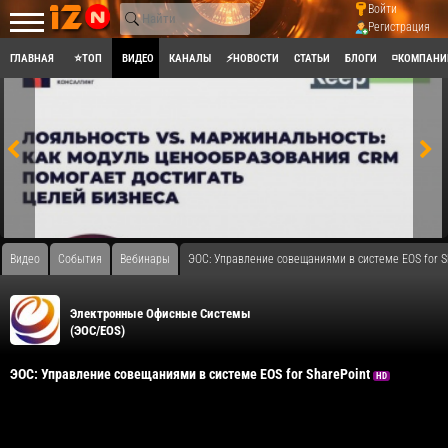
Войти
Регистрация
ГЛАВНАЯ
⭐ТОП
ВИДЕО
КАНАЛЫ
⚡НОВОСТИ
СТАТЬИ
БЛОГИ
◽КОМПАНИ
Видео
События
Вебинары
ЭОС: Управление совещаниями в системе EOS for S
Электронные Офисные Системы
(ЭОС/EOS)
ЭОС: Управление совещаниями в системе EOS for SharePoint
HD