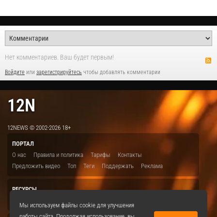
Нет комментариев. Ваш будет первым!
Войдите
или
зарегистрируйтесь
чтобы добавлять комментарии
12N
12NEWS © 2002-2026 18+
ПОРТАЛ
О нас
Правила и политика
Тарифы
Контакты
Предложить видео
Топ
Теги
Поддержать
Реклама
РЕСУРСЫ
ITBION.RU
12N.RU
EDU.12N
SMART.12N
12NEWS.RU
Мы используем файлы cookie для улучшения
работы сайта. Продолжая использование, вы