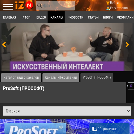
Войти
Регистрация
ГЛАВНАЯ
⭐ТОП
ВИДЕО
КАНАЛЫ
⚡НОВОСТИ
СТАТЬИ
БЛОГИ
◽КОМПАНИ
Каталог видео каналов
Каналы ИТ-компаний
ProSoft (ПРОСОФТ)
0
ProSoft (ПРОСОФТ)
11 роликов