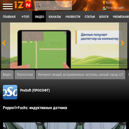
Войти
Регистрация
ГЛАВНАЯ
⭐ТОП
ВИДЕО
КАНАЛЫ
⚡НОВОСТИ
СТАТЬИ
БЛОГИ
◽КОМПАНИ
Видео
Технологии
Интернет вещей, встраиваемые системы, умный город, IoT
ProSoft (ПРОСОФТ)
Pepperl+Fuchs: индуктивные датчики