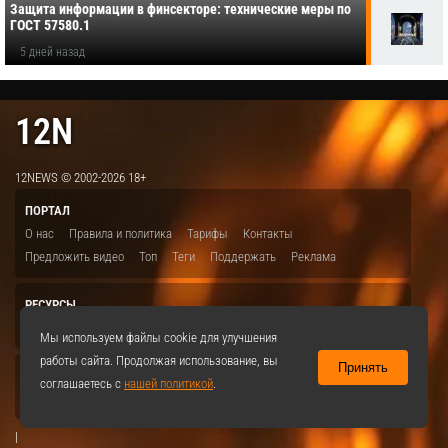
Защита информации в финсекторе: технические меры по
ГОСТ 57580.1
5 дней назад
12N
12NEWS © 2002-2026 18+
ПОРТАЛ
О нас
Правила и политика
Тарифы
Контакты
Предложить видео
Топ
Теги
Поддержать
Реклама
РЕСУРСЫ
ITBION.RU
12N.RU
EDU.12N
SMART.12N
12NEWS.RU
Мы используем файлы cookie для улучшения
работы сайта. Продолжая использование, вы
Принять
СОЦСЕТИ
соглашаетесь с
нашей политикой
.
VKontakte
|