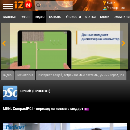
Войти
Регистрация
ГЛАВНАЯ
⭐ТОП
ВИДЕО
КАНАЛЫ
⚡НОВОСТИ
СТАТЬИ
БЛОГИ
◽КОМПАНИ
Видео
Технологии
Интернет вещей, встраиваемые системы, умный город, IoT
ProSoft (ПРОСОФТ)
MEN: CompactPCI - переход на новый стандарт
HD