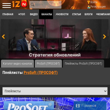
Войти
Регистрация
ГЛАВНАЯ
⭐ТОП
ВИДЕО
КАНАЛЫ
⚡НОВОСТИ
СТАТЬИ
БЛОГИ
◽КОМПАНИ
Каталог видео каналов
ProSoft (ПРОСОФТ)
Плейлисты ProSoft (ПРОСОФТ)
Плейлисты
ProSoft (ПРОСОФТ)
11 роликов