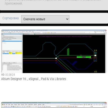
приложений.
Сортировка
HD
00:38:24
Altium Designer 16 _ xSignal _ Pad & Via Libraries