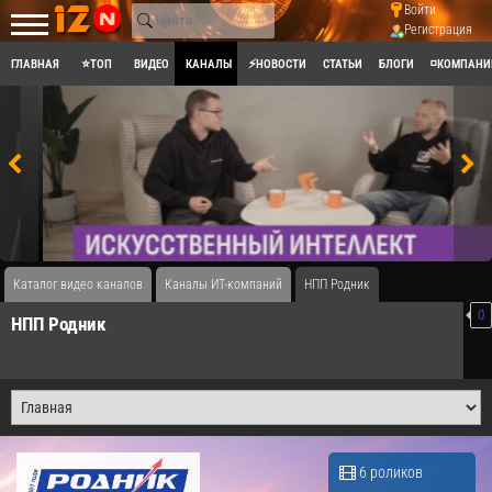
Войти
Регистрация
ГЛАВНАЯ
⭐ТОП
ВИДЕО
КАНАЛЫ
⚡НОВОСТИ
СТАТЬИ
БЛОГИ
◽КОМПАНИ
Каталог видео каналов
Каналы ИТ-компаний
НПП Родник
0
НПП Родник
6 роликов