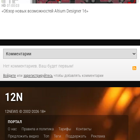
HD
01:00:03
«Обзор новых возможностей Altium Designer 16»
Нет комментариев. Ваш будет первым!
Войдите
или
зарегистрируйтесь
чтобы добавлять комментарии
12N
12NEWS © 2002-2026 18+
ПОРТАЛ
О нас
Правила и политика
Тарифы
Контакты
Предложить видео
Топ
Теги
Поддержать
Реклама