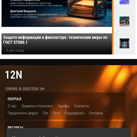
Защита информации в финсекторе: технические меры по
ГОСТ 57580.1
4 дня назад
12N
12NEWS © 2002-2026 18+
ПОРТАЛ
О нас
Правила и политика
Тарифы
Контакты
Предложить видео
Топ
Теги
Поддержать
Реклама
РЕСУРСЫ
ITBION.RU
12N.RU
EDU.12N
SMART.12N
12NEWS.RU