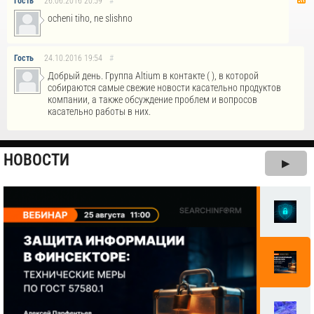
Гость
26.06.2016
20:59
#
ocheni tiho, ne slishno
Гость
24.10.2016
19:54
#
Добрый день. Группа Altium в контакте ( ), в которой
собираются самые свежие новости касательно продуктов
компании, а также обсуждение проблем и вопросов
касательно работы в них.
НОВОСТИ
▶