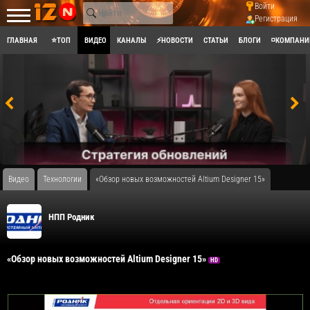
Войти
Регистрация
ГЛАВНАЯ
⭐ТОП
ВИДЕО
КАНАЛЫ
⚡НОВОСТИ
СТАТЬИ
БЛОГИ
◽КОМПАНИ
Видео
Технологии
«Обзор новых возможностей Altium Designer 15»
НПП Родник
«Обзор новых возможностей Altium Designer 15»
HD