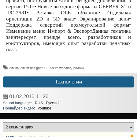
правила, инструменты Altium Designer, добавленные в
версии 15.0:• Новые выходные форматы GERBER-X2 и
IPC-2581• Вставка OLE объектов• Отдельная
ориентации 2D и 3D вида• Экранирование цепи•
Поддержка отверстий прямоугольной формы•
Изменение меню Импорт & ЭкспортДанная тематика
заинтересует, прежде всего, разработчиков и
конструкторов, имеющих опыт разработки печатных
плат.
,
,
,
altium
altium designer 15
altium webinar
родник
Технологии
01.02.2016
11:26
Sound language:
RUS - Русский
Провайдер видео:
youtube