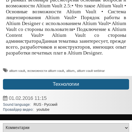
возможности Altium Vault 2.5:• Что такое Altium Vault •
Основные возможности Altium Vault • Система
лицензирования Altium Vault• Порядок работы в
Altium Designer с использованием Altium Vault• Altium
Vault со стороны пользователя• Подключение к Altium
Content Vault• Altium Vault со стороны
администратораДанная тематика заинтересует, прежде
всего, разработчиков и конструкторов, имеющих опыт
разработки печатных плат в Altium Designer.
,
,
,
altium vault
возможности altium vault
altium
altium vault webinar
Технологии
01.02.2016
11:15
Sound language:
RUS - Русский
Провайдер видео:
youtube