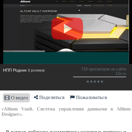
719 просмотров на сайте
НПП Родник
6 роликов
12n.ru
Поделиться
Пожаловаться
О видео
«Altium Vault. Система управления данными в Altium
Designer».
В рамках вебинара рассмотрены основные вопросы и