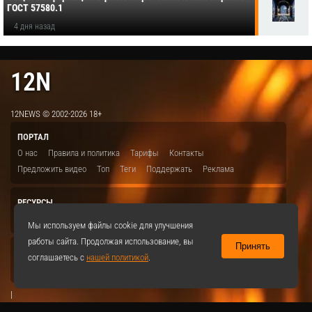
ГОСТ 57580.1
4 дня назад
12N
12NEWS © 2002-2026 18+
ПОРТАЛ
О нас
Правила и политика
Тарифы
Контакты
Предложить видео
Топ
Теги
Поддержать
Реклама
РЕСУРСЫ
ITBION.RU
12N.RU
EDU.12N
SMART.12N
12NEWS.RU
Мы используем файлы cookie для улучшения
работы сайта. Продолжая использование, вы
Принять
СОЦСЕТИ
соглашаетесь с
нашей политикой
.
VKontakte
|