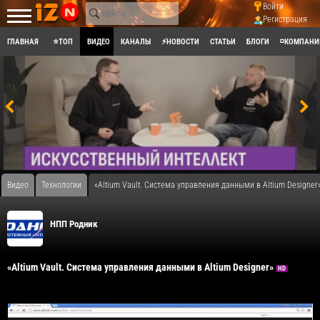
Войти
Регистрация
ГЛАВНАЯ
⭐ТОП
ВИДЕО
КАНАЛЫ
⚡НОВОСТИ
СТАТЬИ
БЛОГИ
◽КОМПАНИ
Видео
Технологии
«Altium Vault. Система управления данными в Altium Designer
НПП Родник
«Altium Vault. Система управления данными в Altium Designer»
HD