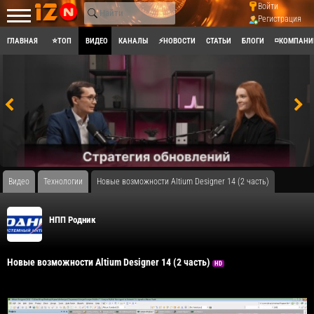
Войти
Регистрация
ГЛАВНАЯ
⭐ТОП
ВИДЕО
КАНАЛЫ
⚡НОВОСТИ
СТАТЬИ
БЛОГИ
◽КОМПАНИ
Видео
Технологии
Новые возможности Altium Designer 14 (2 часть)
НПП Родник
Новые возможности Altium Designer 14 (2 часть)
HD