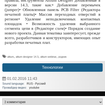
правила, инструменты Altium Designer добавленные в
версии 14.3, такие как:• Добавление перемычек
(jumper)• Обновленная панель PCB Filter (Редактора
печатной платы)• Массив переходных отверстий в
регионе• Удаление неподключенных контактных
площадок • Возможность удаления выбранного
сегмента цепи в (Редакторе схем)• Порядок создание
нового проекта. Данная тематика заинтересует, прежде
всего, разработчиков и конструкторов, имеющих опыт
разработки печатных плат.
,
,
,
altium
altium designer 14.3
altium webinar
родник
Технологии
01.02.2016
11:43
Sound language:
RUS - Русский
Провайдер видео:
youtube