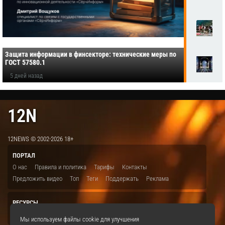
Защита информации в финсекторе: технические меры по
ГОСТ 57580.1
5 дней назад
12N
12NEWS © 2002-2026 18+
ПОРТАЛ
О нас
Правила и политика
Тарифы
Контакты
Предложить видео
Топ
Теги
Поддержать
Реклама
РЕСУРСЫ
ITBION.RU
12N.RU
EDU.12N
SMART.12N
12NEWS.RU
Мы используем файлы cookie для улучшения