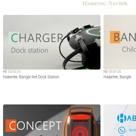
Навитек: Navitek
HD
00:00:24
HD
00:00:28
Навитек: Bangle Net Dock Station
Навитек: Bangle
Док станция для зарядки и управления брелоками
Брелок для отсле
проекта Bangle Net.
экскурсиях, масс
беспроводную сам
детей во время экс
Cмотреть видео
руководитель груп