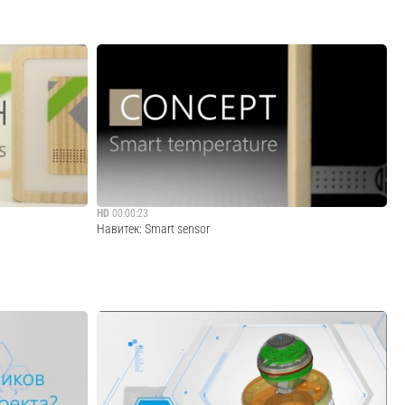
HD
00:00:23
Навитек: Smart sensor
ния для умного
Концепт умного датчика для измерения температуры и
 дерева,
давления для систем умного дома.
. Удобное
ки основаны на
Cмотреть видео
avi...