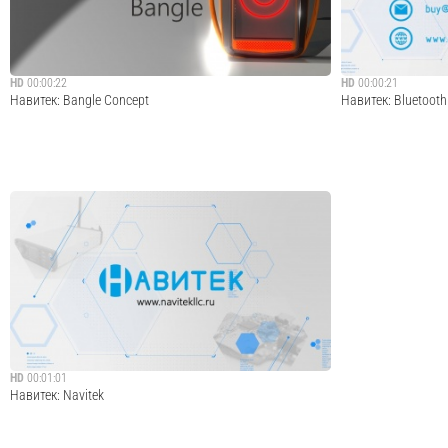
HD
00:00:22
HD
00:00:21
Навитек: Bangle Concept
Навитек: Bluetoot
Концепт брелка для отслеживания местоположения
Контрактная IoT р
детей на экскурсиях, массовых мероприятиях. Брелки
http://navitekllc.
строят беспроводную самоорганизующуюся сеть. Если
кто-то из детей во время экскурсии отстает от группы или
теряется, руководитель группы незам...
Cмотреть видео
HD
00:01:01
Навитек: Navitek