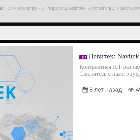
тво носимая электроника. Разработка электронных устройств для работы с
Навитек: Navitek
HD
Контрактная IoT разрабо
Свяжитесь с нами buy@n
8 лет назад
4