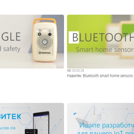
HD
00:00:28
Навитек: Bluetooth smart home sensors
живания местоположения детей на
Bluetooth сенсоры температуры и давле
овых мероприятиях. Брелки строят
дома. Корпус выполнен из шлифованного
оорганизующуюся сеть. Если кто-то из
сохраняет натуральный древесный запах
курсии отстает от группы или теряется,
крепление на любую поверхность. Датчи
пы незамедлитель...
Bluetooth 4.0. Закажите разработку buy@n