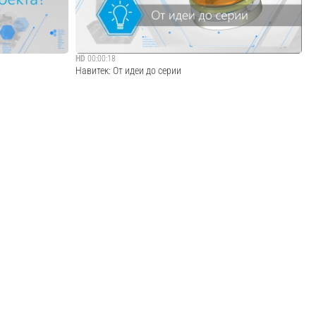
HD
00:00:18
Навитек: От идеи до серии
на наш сайт
Контрактная IoT разработка. Перейдите на наш сайт
y@navitekllc.ru
http://navitekllc.ru. Свяжитесь с нами buy@navitekllc.ru
Cмотреть видео