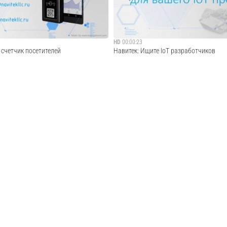
Cмотреть видео
Cмотреть видео
HD
00:00:23
h счетчик посетителей
Навитек: Ищите IoT разработчиков
азработка. Перейдите на наш сайт
Контрактная IoT разработка. Перейдите 
ru. Свяжитесь с нами buy@navitekllc.ru
http://navitekllc.ru. Свяжитесь с нами bu
Cмотреть видео
Cмотреть видео