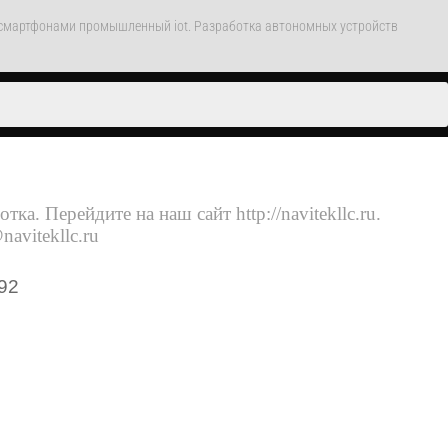
о смартфонами промышленный iot. Разработка автономных устройств
тка. Перейдите на наш сайт http://navitekllc.ru.
avitekllc.ru
92