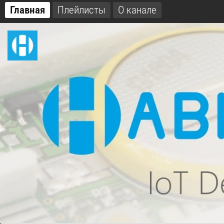
Главная
Плейлисты
О канале