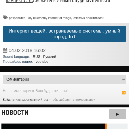
navitekllc.ru.
Свяжитесь с нами buy@navitekllc.ru
,
,
,
,
разработка
iot
bluetooth
internet of things
счетчик посетителей
Интернет вещей, встраиваемые системы, умный
город, IoT
04.02.2018
16:02
Sound language:
RUS - Русский
Провайдер видео:
youtube
Нет комментариев. Ваш будет первым!
Войдите
или
зарегистрируйтесь
чтобы добавлять комментарии
НОВОСТИ
▶