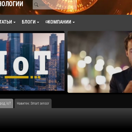
НОЛОГИИ
ТАТЬИ
БЛОГИ
◽КОМПАНИИ
од, IoT
Навитек: Smart sensor