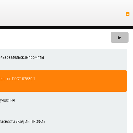
▶
ользовательские промпты
еры по ГОСТ 57580.1
лучшения
зопасности «Код ИБ ПРОФИ»