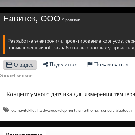
Навитек, ООО
9 роликов
Разработка электроники, проектирование корпусов, се
промышленный iot. Разработка автономных устройств 
Поделиться
Пожаловаться
О видео
Smart sensor.
Концепт умного датчика для измерения темпера
,
,
,
,
,
iot
navitekllc
hardwaredevelopment
smarthome
sensor
bluetooth