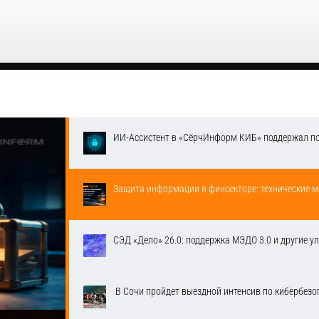
ИИ-Ассистент в «СёрчИнформ КИБ» поддержал п
Защита информации в финсекторе: технические м
СЭД «Дело» 26.0: поддержка МЭДО 3.0 и другие у
​ В Сочи пройдет выездной интенсив по кибербе