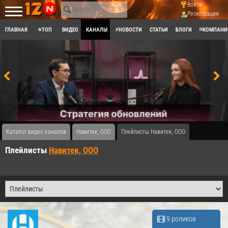
Войти
Регистрация
ГЛАВНАЯ
⭐ТОП
ВИДЕО
КАНАЛЫ
⚡НОВОСТИ
СТАТЬИ
БЛОГИ
◽КОМПАНИ
Каталог видео каналов
Навитек, ООО
Плейлисты Навитек, ООО
Плейлисты
Навитек, ООО
9 роликов