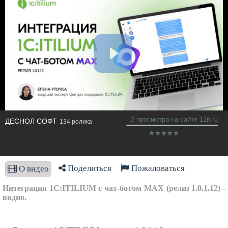
2 просмотра на сайте 12n.ru
ДЕСНОЛ СОФТ
134 ролика
Поделиться
Пожаловаться
О видео
Интеграция 1C:ITILIUM с чат-ботом MАХ (релиз 1.0.1.12) -
видио.