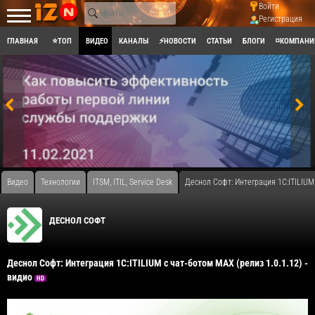
Войти
Регистрация
ГЛАВНАЯ
⭐ТОП
ВИДЕО
КАНАЛЫ
⚡НОВОСТИ
СТАТЬИ
БЛОГИ
◽КОМПАНИ
Видео
Технологии
ITSM, ITIL, Service Desk
Деснол Со​фт: Интеграция 1C:ITILIUM
ДЕСНОЛ СОФТ
Деснол Со​фт: Интеграция 1C:ITILIUM с чат-ботом MАХ (релиз 1.0.1.12) -
видио
HD