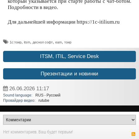
который указывается при старте работы с чат-ботом.
Подробности в видео.
Для дальнейшей информации https://1c-itilium.ru
,
,
,
,
1с:тоир
itsm
деснол софт
eam
тоир
ITSM, ITIL, Service Desk
Презентации и новинки
26.06.2026
11:17
Sound language:
RUS - Русский
Провайдер видео:
rutube
Нет комментариев. Ваш будет первым!