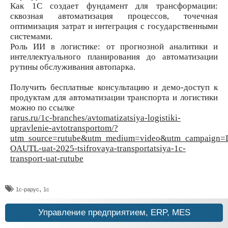
Как 1С создает фундамент для трансформации:
сквозная автоматизация процессов, точечная
оптимизация затрат и интеграция с государственными
системами.
Роль ИИ в логистике: от прогнозной аналитики и
интеллектуального планирования до автоматизации
рутины обслуживания автопарка.
Получить бесплатные консультацию и демо-доступ к
продуктам для автоматизации транспорта и логистики
можно по ссылке
rarus.ru/1c-branches/avtomatizatsiya-logistiki-
upravlenie-avtotransportom/?
utm_source=rutube&utm_medium=video&utm_campaign
OAUTL-uat-2025-tsifrovaya-transportatsiya-1c-
transport-uat-rutube
,
1с-рарус
1с
Управление предприятием, ERP, MES