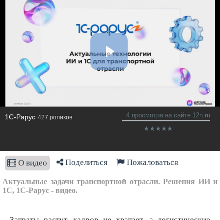
4 просмотра на сайте 12n.ru
1C-Рарус
427 роликов
Поделиться
Пожаловаться
О видео
Актуальные задачи транспортной отрасли. Решения ИИ и
1С, 1С-Рарус - видео.
Затраты растут, кадров не хватает, а логистические