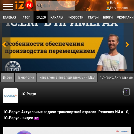
Войти
Регистрация
ГЛАВНАЯ
⭐ТОП
ВИДЕО
КАНАЛЫ
⚡НОВОСТИ
СТАТЬИ
БЛОГИ
◽КОМПАНИ
Видео
Технологии
Управление предприятием, ERP, MES
1С-Рарус: Актуальные 
2
1C-Рарус
1С-Рарус: Актуальные задачи транспортной отрасли. Решения ИИ и 1С,
1С-Рарус - видео
HD