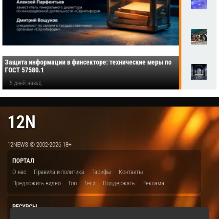
Защита информации в финсекторе: технические меры по
ГОСТ 57580.1
5 дней назад
12N
12NEWS © 2002-2026 18+
ПОРТАЛ
О нас
Правила и политика
Тарифы
Контакты
Предложить видео
Топ
Теги
Поддержать
Реклама
РЕСУРСЫ
ITBION.RU
12N.RU
EDU.12N
SMART.12N
12NEWS.RU