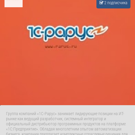
2 подписчика
Группа компаний «1С-Рарус» занимает лидирующие позиции на ИТ-
рынке как ведущий разработчик, системный интегратор и
официальный дистрибьютор программных продуктов на платформе
«1С:Предприятие». Обладая многолетним опытом автоматизации
бизнеса, компания предлагает комплексные отраслевые решения для