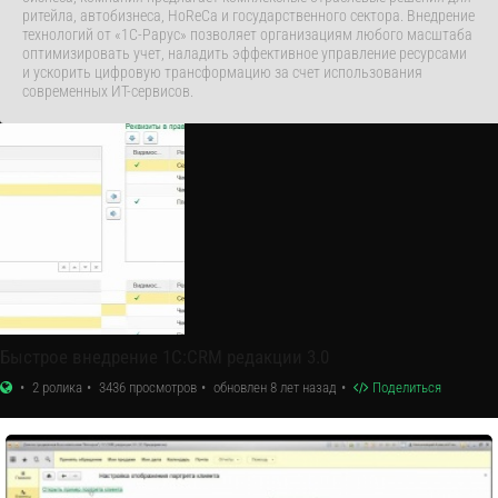
ритейла, автобизнеса, HoReCa и государственного сектора. Внедрение
технологий от «1С-Рарус» позволяет организациям любого масштаба
оптимизировать учет, наладить эффективное управление ресурсами
и ускорить цифровую трансформацию за счет использования
современных ИТ-сервисов.
Быстрое внедрение 1С:CRM редакции 3.0
2 ролика
3436 просмотров
обновлен 8 лет назад
Поделиться