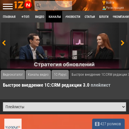
Войти
Регистрация
ГЛАВНАЯ
⭐ТОП
ВИДЕО
КАНАЛЫ
⚡НОВОСТИ
СТАТЬИ
БЛОГИ
◽КОМПАНИ
Видеокаталог
Каналы видео
1C-Рарус
Быстрое внедрение 1С:CRM редакции 3
Быстрое внедрение 1С:CRM редакции 3.0
плейлист
427 роликов