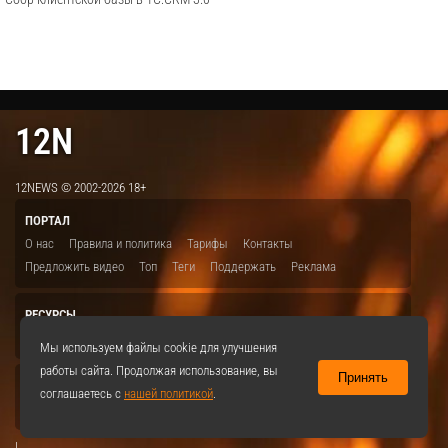
12N
12NEWS © 2002-2026 18+
ПОРТАЛ
О нас
Правила и политика
Тарифы
Контакты
Предложить видео
Топ
Теги
Поддержать
Реклама
РЕСУРСЫ
ITBION.RU
12N.RU
EDU.12N
SMART.12N
12NEWS.RU
Мы используем файлы cookie для улучшения
работы сайта. Продолжая использование, вы
Принять
СОЦСЕТИ
соглашаетесь с
нашей политикой
.
VKontakte
|