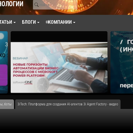
НОЛОГИИ
ТАТЬИ
БЛОГИ
◽КОМПАНИИ
ы, боты
3iTech: Платформа для создания AI-агентов 3i Agent Factory - видео