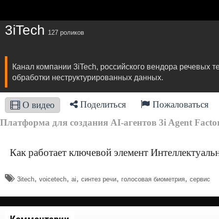
3iTech
127 роликов
Канал компании 3iTech, российского вендора речевых т
обработки неструктурированных данных.
Поделиться
Пожаловаться
О видео
Платформа для создания AI-агентов 3i Agent Factor
Как работает ключевой элемент Интеллектуальн
,
,
,
,
,
3itech
voicetech
ai
синтез речи
голосовая биометрия
сервис