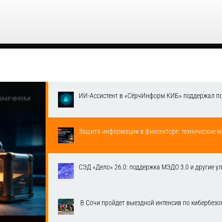
ИИ-Ассистент в «СёрчИнформ КИБ» поддержал п
Защита информации в финсекторе: технические м
СЭД «Дело» 26.0: поддержка МЭДО 3.0 и другие у
​ В Сочи пройдет выездной интенсив по кибербе