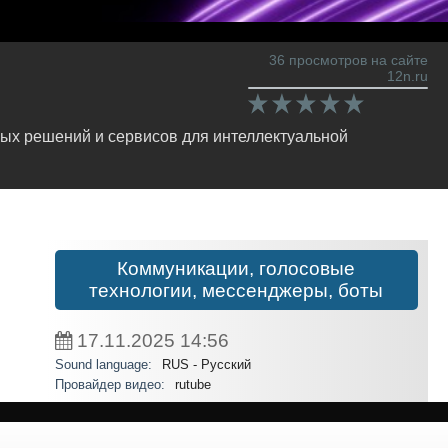
36 просмотров на сайте
12n.ru
ных решений и сервисов для интеллектуальной
Коммуникации, голосовые
технологии, мессенджеры, боты
17.11.2025
14:56
Sound language:
RUS - Русский
Провайдер видео:
rutube