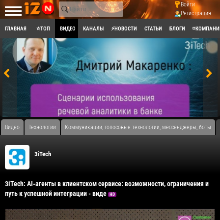
Войти
Регистрация
ГЛАВНАЯ
⭐ТОП
ВИДЕО
КАНАЛЫ
⚡НОВОСТИ
СТАТЬИ
БЛОГИ
◽КОМПАНИ
Видео
Технологии
Коммуникации, голосовые технологии, мессенджеры, боты
3iTech
3iTech: AI-агенты в клиентском сервисе: возможности, ограничения и
путь к успешной интеграции - виде
HD