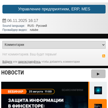
Управление предприятием, ERP, MES
06.11.2025
16:17
Sound language:
RUS - Русский
Провайдер видео:
rutube
Нет комментариев. Ваш будет первым!
Войдите
или
зарегистрируйтесь
чтобы добавлять комментарии
НОВОСТИ
▶