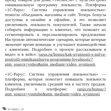
омниканальную программу лояльности. Платформа
«1С-Рарус: Система управления лояльностью»
помогла объединить магазины и сайт. Теперь бонусы
доступны в онлайне и офлайне, и это позволяет
увеличивать лояльность покупателей. Также начали
собирать информацию о клиентах, что поможет их
сегментировать и персонализировать предложения.
Настроили автоматические сценарии, которые которые
экономят время команды и улучшают взаимодействие
с клиентами. Подробнее о проекте рассказываем в
видео и в кейсе:
rarus.ru/bonus/kak-uyutnosti-s-nulya-
postroili-omnikanalnuyu-programmu-loyalnosti/?
utm_source=video&utm_medium=video_uyutnosti
«1С-Рарус: Система управления лояльностью» —
платформа, которая помогает повышать лояльность
клиентов, увеличивать средний чек и частоту продаж.
Подробнее о платформе:
rarus.ru/bonus/?
utm_source=youtube&utm_medium=video_uyutnosti
,
1с-рарус
1с