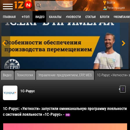
Войти
Регистрация
ГЛАВНАЯ
⭐ТОП
ВИДЕО
КАНАЛЫ
⚡НОВОСТИ
СТАТЬИ
БЛОГИ
◽КОМПАНИ
Видео
Технологии
Управление предприятием, ERP, MES
1С-Рарус: «Уютности»
2
1C-Рарус
1С-Рарус: «Уютности» запустили омниканальную программу лояльности
с системой лояльности «1С-Рарус» -
HD