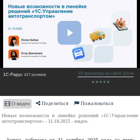
23 просмотра на сайте 12n.ru
1C-Рарус
427 роликов
Поделиться
Пожаловаться
О видео
Новые возможности в линейке решений «1С:Управление
автотранспортом» - 31.10.2025 - видео.
Запись вебинара от 31 октября 2025 года на тему