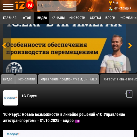
Войти
Регистрация
ГЛАВНАЯ
⭐ТОП
ВИДЕО
КАНАЛЫ
⚡НОВОСТИ
СТАТЬИ
БЛОГИ
◽КОМПАНИ
Видео
Технологии
Управление предприятием, ERP, MES
1С-Рарус: Новые возм
2
1C-Рарус
1С-Рарус: Новые возможности в линейке решений «1С:Управление
автотранспортом» - 31.10.2025 - видео
HD