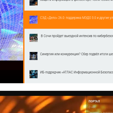
СЭД «Дело» 26.0: поддержка МЭДО 3.0 и другие у
​ В Сочи пройдет выездной интенсив по кибербе
Синергия или конкуренция? Сбер подвёл итоги ш
ИБ-подрядчик «АТЛАС Информационной Безопасн
ПОРТАЛ
О нас
Правила и полити