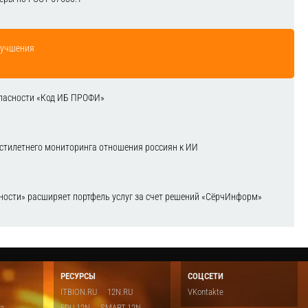
лучшения
зопасности «Код ИБ ПРОФИ»
естилетнего мониторинга отношения россиян к ИИ
ости» расширяет портфель услуг за счет решений «СёрчИнформ»
РЕСУРСЫ
СОЦСЕТИ
ITBION.RU
12N.RU
VKontakte
ка
EDU.12N
SMART.12N