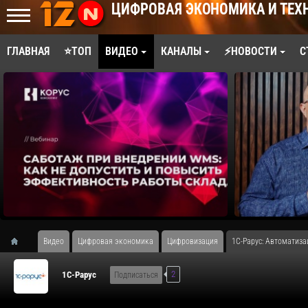
ЦИФРОВАЯ ЭКОНОМИКА И ТЕХ
ГЛАВНАЯ
⭐ТОП
ВИДЕО
КАНАЛЫ
⚡НОВОСТИ
С
Видео
Цифровая экономика
Цифровизация
1С-Рарус: Автоматиза
2
1C-Рарус
Подписаться