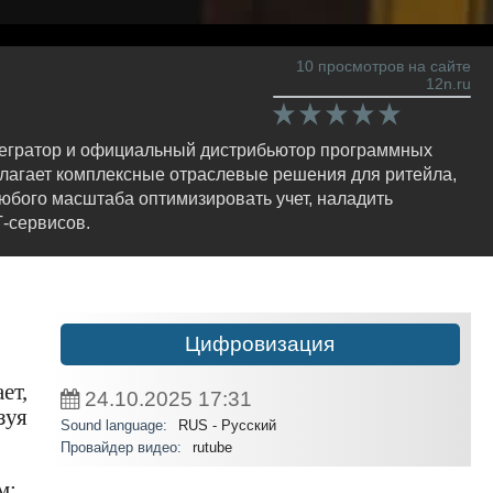
10 просмотров на сайте
12n.ru
тегратор и официальный дистрибьютор программных
лагает комплексные отраслевые решения для ритейла,
юбого масштаба оптимизировать учет, наладить
-сервисов.
Цифровизация
ет,
24.10.2025
17:31
зуя
Sound language:
RUS - Русский
Провайдер видео:
rutube
м: