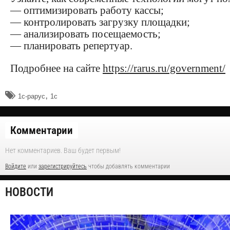
— оптимизировать работу кассы;
— контролировать загрузку площадки;
— анализировать посещаемость;
— планировать репертуар.
Подробнее на сайте
https://rarus.ru/government/
,
1с-рарус
1с
Комментарии
Нет комментариев. Ваш будет первым!
Войдите
или
зарегистрируйтесь
чтобы добавлять комментарии
НОВОСТИ