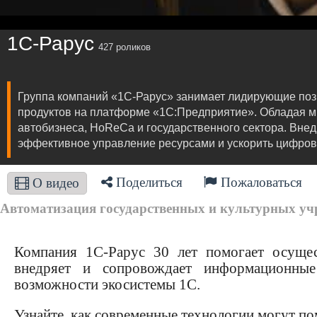
1C-Рарус
427 роликов
Группа компаний «1С-Рарус» занимает лидирующие поз
продуктов на платформе «1С:Предприятие». Обладая м
автобизнеса, HoReCa и государственного сектора. Внед
эффективное управление ресурсами и ускорить цифров
Поделиться
Пожаловаться
О видео
Автоматизация государственных и культурных учр
Компания 1С-Рарус 30 лет помогает осущес
внедряет и сопровождает информационные
возможности экосистемы 1С.
Узнайте, как современные технологии могут п