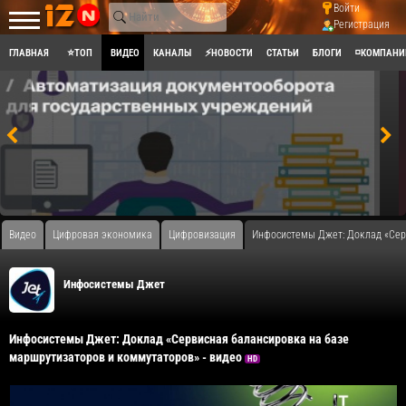
Войти
Регистрация
ГЛАВНАЯ
⭐ТОП
ВИДЕО
КАНАЛЫ
⚡НОВОСТИ
СТАТЬИ
БЛОГИ
◽КОМПАНИ
Видео
Цифровая экономика
Цифровизация
Инфосистемы Джет: Доклад «Серв
Инфосистемы Джет
Инфосистемы Джет: Доклад «Сервисная балансировка на базе
маршрутизаторов и коммутаторов» - видео
HD